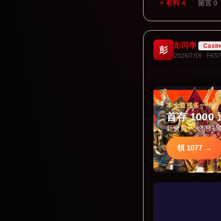
⚡ 有料 4
留言 0
彭同學
Cas
彭
2026/7/16 · FK5
跑完Casino 
本金直接多一半
首存 1000 
新會員一次領好
領 1077 →