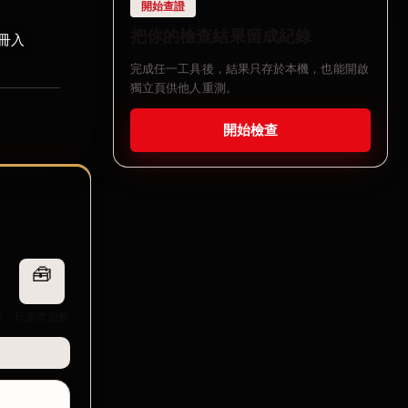
開始查證
把你的檢查結果留成紀錄
冊入
完成任一工具後，結果只存於本機，也能開啟
獨立頁供他人重測。
開始檢查
🧰
🧰
🧰
🔁
🧰
📡
錯
玩家實測整
真人直播延
真人百家樂
Casin
Casin
真人桌流程