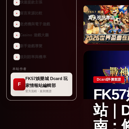
快速提款主張
▪
FK57 精選
留言來源比較
▪
真人視訊專區
老虎機與電子遊戲
▪
立即進入沉浸式遊戲大廳 →
Casino 遊戲大廳
▪
新手遊戲導覽
▪
規則賠率與機率
▪
本站作者
FK57娛樂城 Dcard 玩
Dcard評價查證
F
家情報站編輯部
FK5
官方流程・規則查證
站｜D
南：