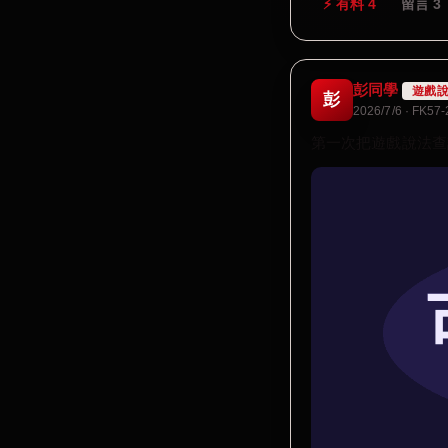
⚡ 有料 4
留言 3
彭同學
遊戲
彭
2026/7/6 · FK57
第一次把遊戲說法查