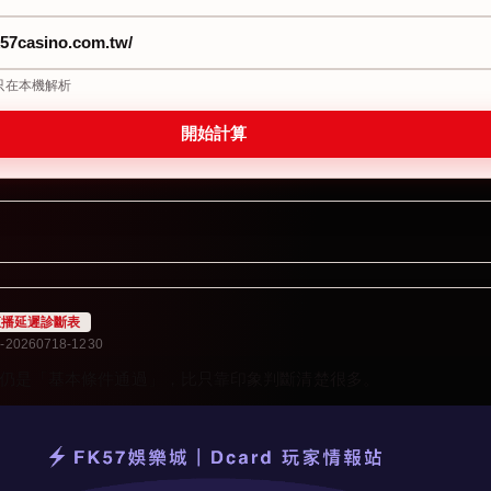
只在本機解析
開始計算
直播延遲診斷表
7-20260718-1230
仍是「基本條件通過」，比只靠印象判斷清楚很多。