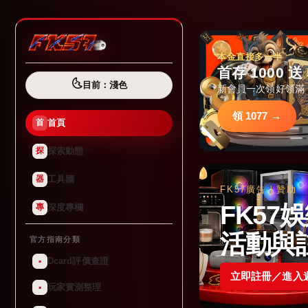
本金直接多一半
首存 1000 送 
🌜
目前：淺色
新會員一次領好領滿
領 1077 →
首
首頁
探
探索動態
器
工具牆
FK57廣告｜贊助
FK5
專
深度專欄
活動與
官方指南分類
Dcard評價查證
▪
立即註冊／進入
玩家實測整理
▪