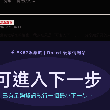
分享
開啟貼文 →
說法查證表
-20260706-6244
證表做成完整檢查，我的結果是「可進入下一步」，分享給需要的