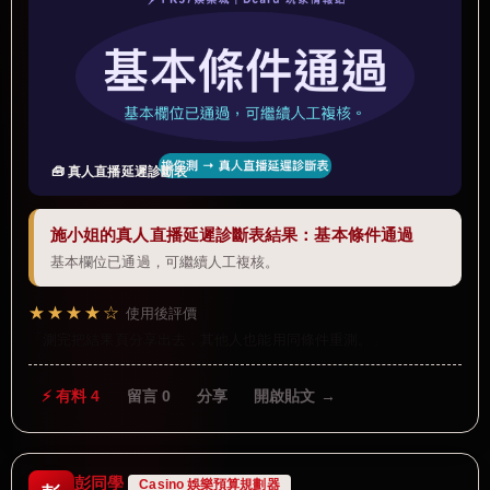
🧰 真人直播延遲診斷表
施小姐的真人直播延遲診斷表結果：基本條件通過
基本欄位已通過，可繼續人工複核。
★★★★☆
使用後評價
測完把結果頁分享出去，其他人也能用同條件重測。
⚡ 有料 4
留言 0
分享
開啟貼文 →
彭同學
Casino 娛樂預算規劃器