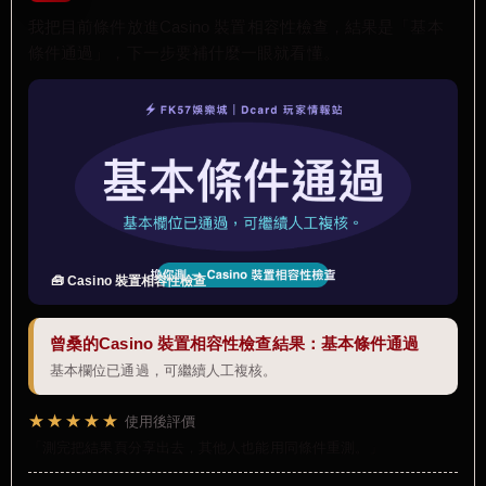
我把目前條件放進Casino 裝置相容性檢查，結果是「基本
條件通過」，下一步要補什麼一眼就看懂。
🧰 Casino 裝置相容性檢查
曾桑的Casino 裝置相容性檢查結果：基本條件通過
基本欄位已通過，可繼續人工複核。
★★★★★
使用後評價
測完把結果頁分享出去，其他人也能用同條件重測。