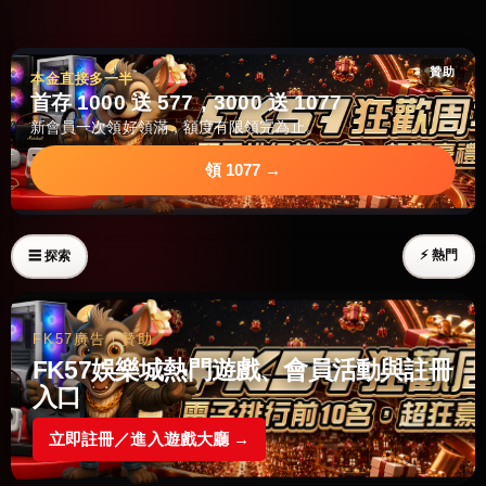
贊助
本金直接多一半
首存 1000 送 577，3000 送 1077
新會員一次領好領滿，額度有限領完為止。
領 1077 →
⚡ 熱門
☰ 探索
FK57廣告｜贊助
FK57娛樂城熱門遊戲、會員活動與註冊
入口
立即註冊／進入遊戲大廳 →