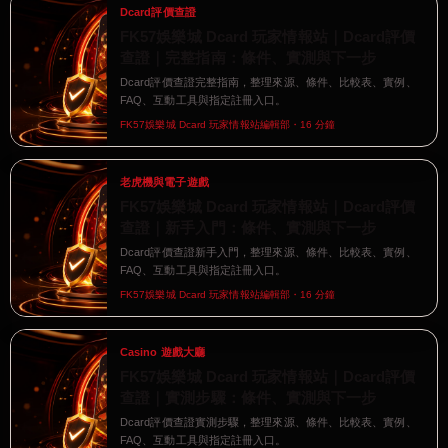
Dcard評價查證
FK57娛樂城 Dcard 玩家情報站｜Dcard評價
查證｜完整指南：條件、實測與下一步
Dcard評價查證完整指南，整理來源、條件、比較表、實例、
FAQ、互動工具與指定註冊入口。
FK57娛樂城 Dcard 玩家情報站編輯部・16 分鐘
老虎機與電子遊戲
FK57娛樂城 Dcard 玩家情報站｜Dcard評價
查證｜新手入門：條件、實測與下一步
Dcard評價查證新手入門，整理來源、條件、比較表、實例、
FAQ、互動工具與指定註冊入口。
FK57娛樂城 Dcard 玩家情報站編輯部・16 分鐘
Casino 遊戲大廳
FK57娛樂城 Dcard 玩家情報站｜Dcard評價
查證｜實測步驟：條件、實測與下一步
Dcard評價查證實測步驟，整理來源、條件、比較表、實例、
FAQ、互動工具與指定註冊入口。