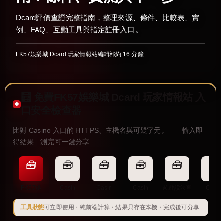
Dcard評價查證完整指南，整理來源、條件、比較表、實
例、FAQ、互動工具與指定註冊入口。
FK57娛樂城 Dcard 玩家情報站編輯部
約 16 分鐘
🧮 免費FK57娛樂城 Dcard 玩家情報站 入
口安全檢查器
比對 Casino 入口的 HTTPS、主機名與可疑字元。——輸入即
得結果，測完可一鍵分享
🧰
🧰
🧰
🧰
🧰
🧰
FK57娛
Casin
Casin
Casin
遊戲說法查
Casi
工具狀態
可立即使用・純前端計算・結果只存在本機・完成後可分享