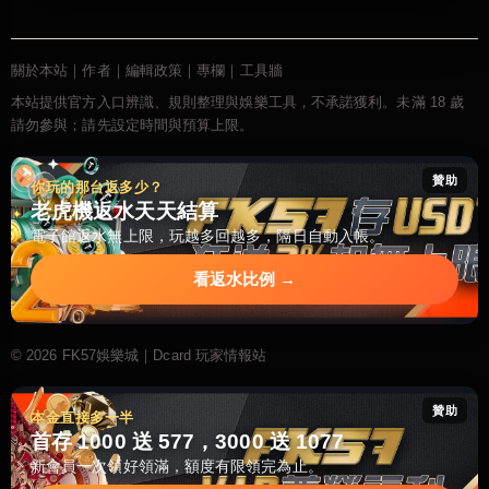
關於本站
｜
作者
｜
編輯政策
｜
專欄
｜
工具牆
本站提供官方入口辨識、規則整理與娛樂工具，不承諾獲利。未滿 18 歲
請勿參與；請先設定時間與預算上限。
贊助
你玩的那台返多少？
老虎機返水天天結算
電子館返水無上限，玩越多回越多，隔日自動入帳。
看返水比例 →
© 2026 FK57娛樂城｜Dcard 玩家情報站
贊助
本金直接多一半
首存 1000 送 577，3000 送 1077
新會員一次領好領滿，額度有限領完為止。