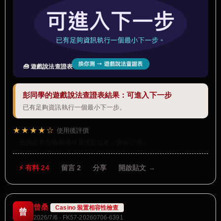
🧰 遊戲說法查證表
彭同學的遊戲說法查證表結果：可進入下一步
已有足夠資訊執行一個最小下一步。
★★★★☆
使用後評價
把我原本忽略的條件直接點出來，值得一測。
⚡ 有料 24
留言 2
分享
開啟貼文 →
曾桑
Casino 裝置相容性檢查
曾
2026/7/6 · FK57-20260706-6391