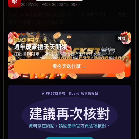
彭
2026/7/16 · FK57-20260716-9889
跑完Casino 娛樂預算規劃器得到「建議再次核對」，先把
條件與日期留成可重現紀錄。
贊助
錯過這檔要等一年
週年慶豪禮天天開領
狂歡檔期限定，活動期間每天都有新的可以拿。
看今天送什麼 →