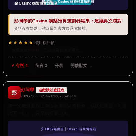
🧰 Casino 娛樂預算規劃器
彭同學的Casino 娛樂預算規劃器結果：建議再次核對
資料存在疑點，請回最新官方頁逐項核對。
★★★★★
使用後評價
免費還做到這樣，已收進書籤慢慢研究。
⚡ 有料 4
留言 3
分享
開啟貼文 →
彭同學
遊戲說法查證表
彭
2026/7/6 · FK57-20260706-6244
第一次把遊戲說法查證表做成完整檢查，我的結果是「可進
入下一步」，分享給需要的人。