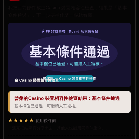
我把目前條件放進Casino 裝置相容性檢查，結果是「基本
條件通過」，下一步要補什麼一眼就看懂。
🧰 Casino 裝置相容性檢查
曾桑的Casino 裝置相容性檢查結果：基本條件通過
基本欄位已通過，可繼續人工複核。
★★★★★
使用後評價
測完把結果頁分享出去，其他人也能用同條件重測。