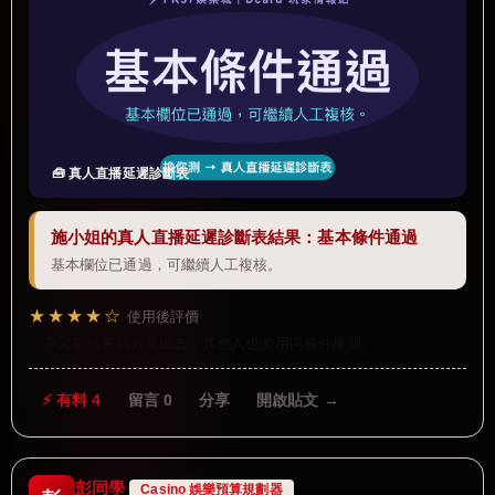
🧰 真人直播延遲診斷表
施小姐的真人直播延遲診斷表結果：基本條件通過
基本欄位已通過，可繼續人工複核。
★★★★☆
使用後評價
測完把結果頁分享出去，其他人也能用同條件重測。
⚡ 有料 4
留言 0
分享
開啟貼文 →
彭同學
Casino 娛樂預算規劃器