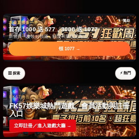
贊助
本金直接多一半
首存 1000 送 577，3000 送 1077
新會員一次領好領滿，額度有限領完為止。
領 1077 →
⚡ 熱門
☰ 探索
FK57廣告｜贊助
FK57娛樂城熱門遊戲、會員活動與註冊
入口
立即註冊／進入遊戲大廳 →