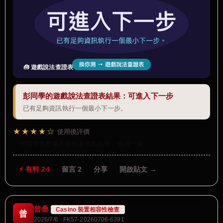
🧰 遊戲說法查證表
彭同學的遊戲說法查證表結果：可進入下一步
已有足夠資訊執行一個最小下一步。
★★★★☆
使用後評價
把我原本忽略的條件直接點出來，值得一測。
⚡ 有料 24
留言 2
分享
開啟貼文 →
曾桑
Casino 裝置相容性檢查
曾
2026/7/6 · FK57-20260706-6391