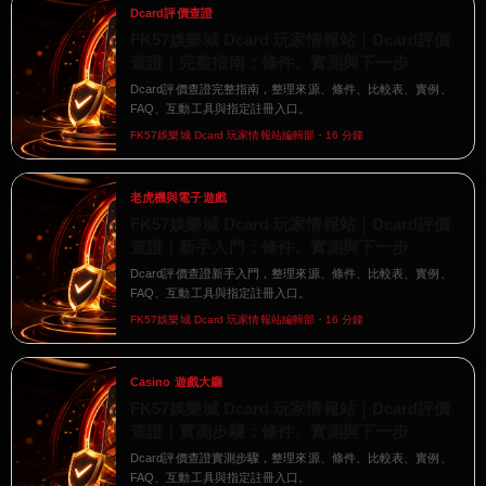
Dcard評價查證
FK57娛樂城 Dcard 玩家情報站｜Dcard評價
查證｜完整指南：條件、實測與下一步
Dcard評價查證完整指南，整理來源、條件、比較表、實例、
FAQ、互動工具與指定註冊入口。
FK57娛樂城 Dcard 玩家情報站編輯部・16 分鐘
老虎機與電子遊戲
FK57娛樂城 Dcard 玩家情報站｜Dcard評價
查證｜新手入門：條件、實測與下一步
Dcard評價查證新手入門，整理來源、條件、比較表、實例、
FAQ、互動工具與指定註冊入口。
FK57娛樂城 Dcard 玩家情報站編輯部・16 分鐘
Casino 遊戲大廳
FK57娛樂城 Dcard 玩家情報站｜Dcard評價
查證｜實測步驟：條件、實測與下一步
Dcard評價查證實測步驟，整理來源、條件、比較表、實例、
FAQ、互動工具與指定註冊入口。