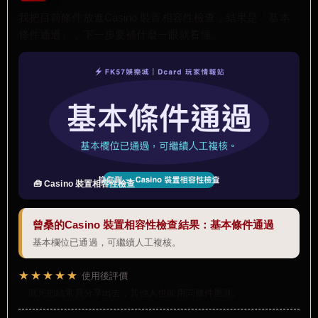
我把目前條件放進Casino 裝置相容性檢查，結果是「基本
條件通過」，下一步要補什麼一眼就看懂。
🧰 Casino 裝置相容性檢查
曾桑的Casino 裝置相容性檢查結果：基本條件通過
基本欄位已通過，可繼續人工複核。
★★★★★
使用後評價
測完把結果頁分享出去，其他人也能用同條件重測。