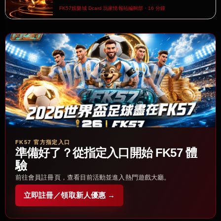
FK57娛樂城 Dcard 玩家情報站編輯部・16 分鐘
FK57 官方指定入口
準備好了？從指定入口開始 FK57 體
驗
前往會員註冊頁，查看目前活動並進入熱門遊戲大廳。
立即註冊／領取新人優惠 →