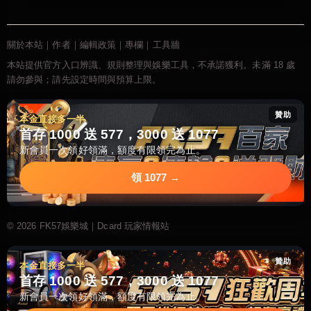
關於本站
｜
作者
｜
編輯政策
｜
專欄
｜
工具牆
本站提供官方入口辨識、規則整理與娛樂工具，不承諾獲利。未滿 18 歲
請勿參與；請先設定時間與預算上限。
贊助
本金直接多一半
首存 1000 送 577，3000 送 1077
新會員一次領好領滿，額度有限領完為止。
領 1077 →
© 2026 FK57娛樂城｜Dcard 玩家情報站
贊助
本金直接多一半
首存 1000 送 577，3000 送 1077
新會員一次領好領滿，額度有限領完為止。