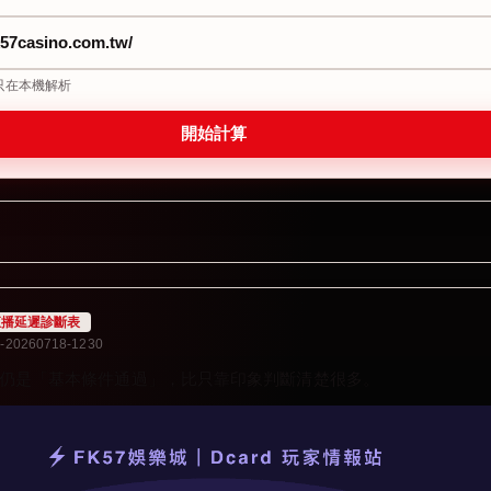
只在本機解析
開始計算
直播延遲診斷表
7-20260718-1230
仍是「基本條件通過」，比只靠印象判斷清楚很多。