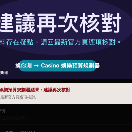
算規劃器
no 娛樂預算規劃器結果：建議再次核對
回最新官方頁逐項核對。
評價
收進書籤慢慢研究。