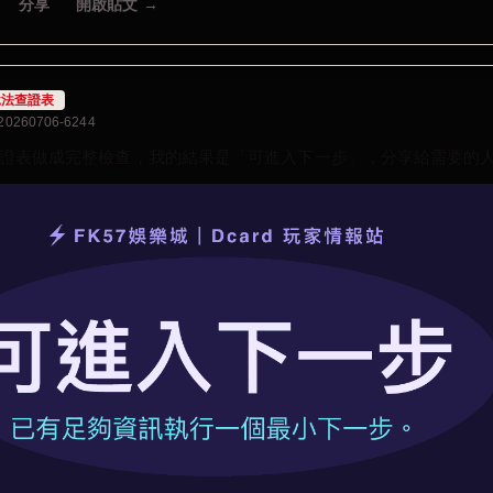
分享
開啟貼文 →
說法查證表
-20260706-6244
證表做成完整檢查，我的結果是「可進入下一步」，分享給需要的