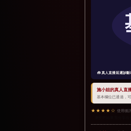
🧰 真人直播延遲診斷
施小姐的真人直
基本欄位已通過，
★★★★☆
使用後
測完把結果頁分享出