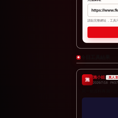
請貼完整網址，工具
今日工具結果
施小姐
真人
施
2026/7/18 · FK5
同一組資料再測一次