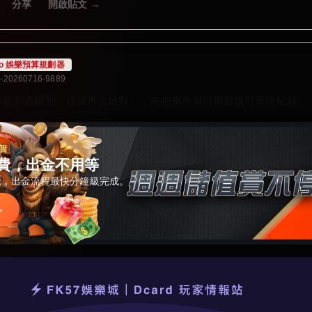
分享
開啟貼文 →
ino 娛樂預算規劃器
7-20260716-9889
娛樂預算規劃器得到「建議再次核對」，先把條件與日期留成可重現紀錄。
個
費，出金不用等
玩，出金流程最快分鐘級完成。
→