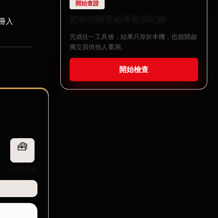
開始查證
把你的檢查結果留成紀錄
冊入
完成任一工具後，結果只存於本機，也能開啟
獨立頁供他人重測。
開始檢查
🧰
🧰
🧰
🔁
🧰
📡
錯
玩家實測整
真人直播延
真人百家樂
Casin
Casin
真人桌流程