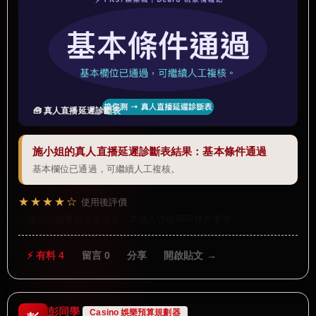
🧰 真人直播延遲診斷表
施小姐的真人直播延遲診斷表結果：基本條件通過
基本欄位已通過，可繼續人工複核。
★★★★☆
使用後評價
測完把結果頁分享出去，其他人也能用同條件重測。
⚡ 有料 4
留言 0
分享
開啟貼文 →
彭同學
Casino 娛樂預算規劃器