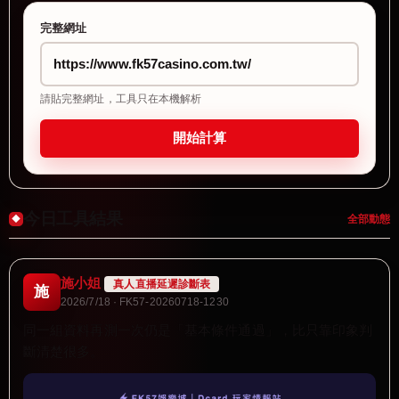
完整網址
請貼完整網址，工具只在本機解析
開始計算
今日工具結果
全部動態
施小姐
真人直播延遲診斷表
施
2026/7/18 · FK57-20260718-1230
同一組資料再測一次仍是「基本條件通過」，比只靠印象判
斷清楚很多。