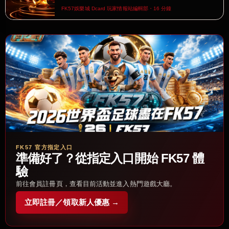
FK57娛樂城 Dcard 玩家情報站編輯部・16 分鐘
FK57 官方指定入口
準備好了？從指定入口開始 FK57 體
驗
前往會員註冊頁，查看目前活動並進入熱門遊戲大廳。
立即註冊／領取新人優惠 →