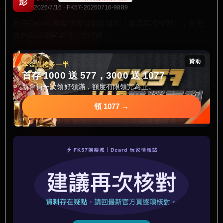
彭
2026/7/16 · FK57-20260716-9889
跑完Casino 娛樂預算規劃器得到「建議再次核對」，先把
條件與日期留成可重現紀錄。
贊助
本金直接多一半
首存 1000 送 577，3000 送 1077
新會員一次領好領滿，額度有限領完為止。
領 1077 →