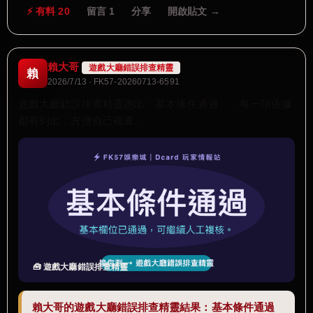
⚡ 有料 20
留言 1
分享
開啟貼文 →
賴大哥
遊戲大廳錯誤排查精靈
賴
2026/7/13 · FK57-20260713-6591
遊戲大廳錯誤排查精靈跑出「基本條件通過」，每一項依據
都有列出，方便自己複查。
🧰 遊戲大廳錯誤排查精靈
賴大哥的遊戲大廳錯誤排查精靈結果：基本條件通過