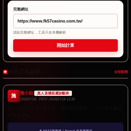
完整網址
請貼完整網址，工具只在本機解析
開始計算
今日工具結果
全部動態
施小姐
真人直播延遲診斷表
施
2026/7/18 · FK57-20260718-1230
同一組資料再測一次仍是「基本條件通過」，比只靠印象判
斷清楚很多。