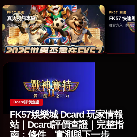
FK57 精選
FK57 精選
真人視訊專區
FK57 快速
立即進入沉浸式遊戲大廳 →
從官方入口開始完
Dcard評價查證
FK57娛樂城 Dcard 玩家情報
站｜Dcard評價查證｜完整指
南：條件、實測與下一步