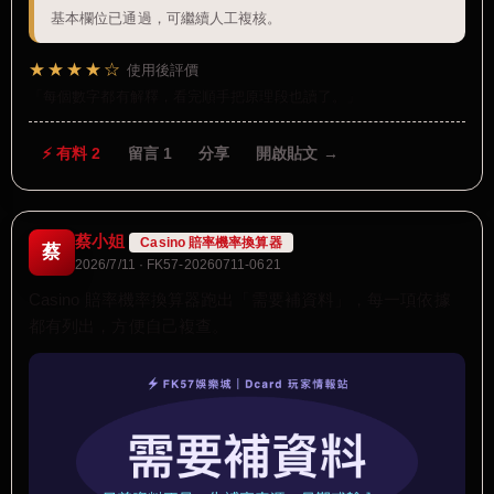
基本欄位已通過，可繼續人工複核。
★★★★☆
使用後評價
每個數字都有解釋，看完順手把原理段也讀了。
⚡ 有料 2
留言 1
分享
開啟貼文 →
蔡小姐
Casino 賠率機率換算器
蔡
2026/7/11 · FK57-20260711-0621
Casino 賠率機率換算器跑出「需要補資料」，每一項依據
都有列出，方便自己複查。