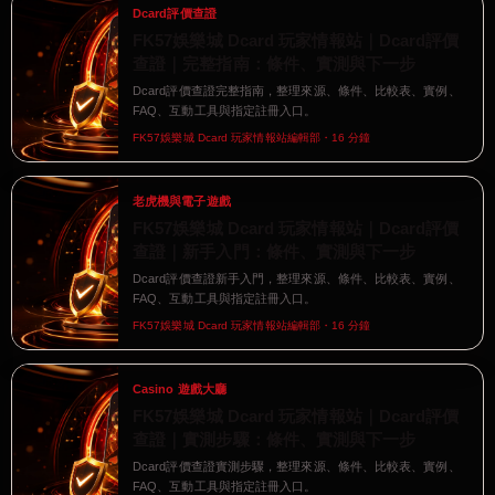
Dcard評價查證
FK57娛樂城 Dcard 玩家情報站｜Dcard評價
查證｜完整指南：條件、實測與下一步
Dcard評價查證完整指南，整理來源、條件、比較表、實例、
FAQ、互動工具與指定註冊入口。
FK57娛樂城 Dcard 玩家情報站編輯部・16 分鐘
老虎機與電子遊戲
FK57娛樂城 Dcard 玩家情報站｜Dcard評價
查證｜新手入門：條件、實測與下一步
Dcard評價查證新手入門，整理來源、條件、比較表、實例、
FAQ、互動工具與指定註冊入口。
FK57娛樂城 Dcard 玩家情報站編輯部・16 分鐘
Casino 遊戲大廳
FK57娛樂城 Dcard 玩家情報站｜Dcard評價
查證｜實測步驟：條件、實測與下一步
Dcard評價查證實測步驟，整理來源、條件、比較表、實例、
FAQ、互動工具與指定註冊入口。