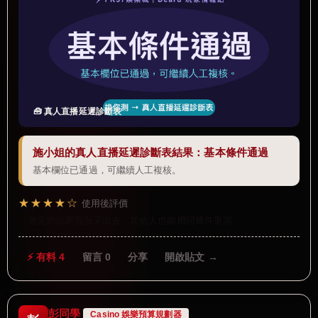
🧰 真人直播延遲診斷表
施小姐的真人直播延遲診斷表結果：基本條件通過
基本欄位已通過，可繼續人工複核。
★★★★☆
使用後評價
測完把結果頁分享出去，其他人也能用同條件重測。
⚡ 有料 4
留言 0
分享
開啟貼文 →
彭同學
Casino 娛樂預算規劃器