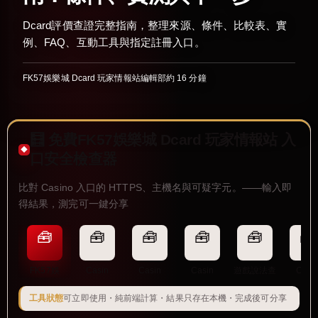
Dcard評價查證完整指南，整理來源、條件、比較表、實
例、FAQ、互動工具與指定註冊入口。
FK57娛樂城 Dcard 玩家情報站編輯部
約 16 分鐘
🧮 免費FK57娛樂城 Dcard 玩家情報站 入
口安全檢查器
比對 Casino 入口的 HTTPS、主機名與可疑字元。——輸入即
得結果，測完可一鍵分享
🧰
🧰
🧰
🧰
🧰
🧰
FK57娛
Casin
Casin
Casin
遊戲說法查
Casi
工具狀態
可立即使用・純前端計算・結果只存在本機・完成後可分享