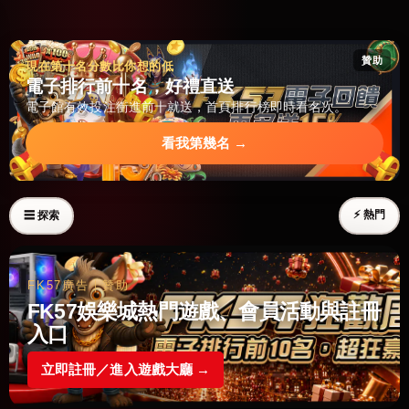
贊助
現在第十名分數比你想的低
電子排行前十名，好禮直送
電子館有效投注衝進前十就送，首頁排行榜即時看名次。
看我第幾名 →
⚡ 熱門
☰ 探索
FK57廣告｜贊助
FK57娛樂城熱門遊戲、會員活動與註冊
入口
立即註冊／進入遊戲大廳 →