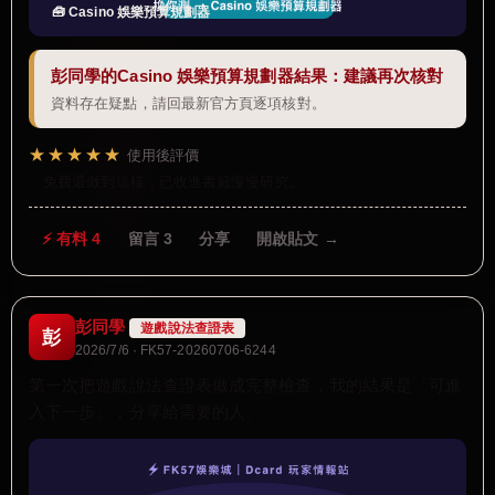
🧰 Casino 娛樂預算規劃器
彭同學的Casino 娛樂預算規劃器結果：建議再次核對
資料存在疑點，請回最新官方頁逐項核對。
★★★★★
使用後評價
免費還做到這樣，已收進書籤慢慢研究。
⚡ 有料 4
留言 3
分享
開啟貼文 →
彭同學
遊戲說法查證表
彭
2026/7/6 · FK57-20260706-6244
第一次把遊戲說法查證表做成完整檢查，我的結果是「可進
入下一步」，分享給需要的人。