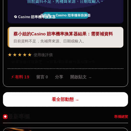
🔁 Casino 賠率機率換算器
蔡小姐的Casino 賠率機率換算器結果：需要補資料
目前資料不足，先補齊來源、日期或輸入。
★★★★★
使用後評價
結果頁做得很清楚，一眼看懂目前條件落在哪一型。
⚡ 有料 19
留言 0
分享
開啟貼文 →
看全部動態 →
最新專欄
專欄總覽