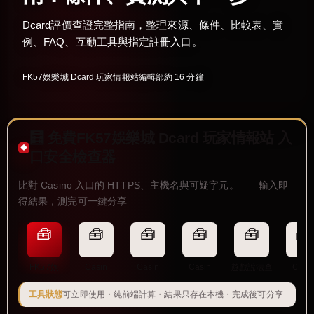
Dcard評價查證完整指南，整理來源、條件、比較表、實
例、FAQ、互動工具與指定註冊入口。
FK57娛樂城 Dcard 玩家情報站編輯部
約 16 分鐘
🧮 免費FK57娛樂城 Dcard 玩家情報站 入
口安全檢查器
比對 Casino 入口的 HTTPS、主機名與可疑字元。——輸入即
得結果，測完可一鍵分享
🧰
🧰
🧰
🧰
🧰
🧰
FK57娛
Casin
Casin
Casin
遊戲說法查
Casi
工具狀態
可立即使用・純前端計算・結果只存在本機・完成後可分享