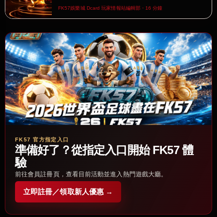
FK57娛樂城 Dcard 玩家情報站編輯部・16 分鐘
FK57 官方指定入口
準備好了？從指定入口開始 FK57 體
驗
前往會員註冊頁，查看目前活動並進入熱門遊戲大廳。
立即註冊／領取新人優惠 →