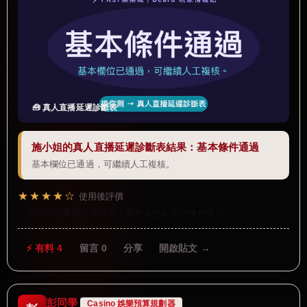
🧰 真人直播延遲診斷表
施小姐的真人直播延遲診斷表結果：基本條件通過
基本欄位已通過，可繼續人工複核。
★★★★☆
使用後評價
測完把結果頁分享出去，其他人也能用同條件重測。
⚡ 有料 4
留言 0
分享
開啟貼文 →
彭同學
Casino 娛樂預算規劃器