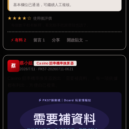
基本欄位已通過，可繼續人工複核。
★★★★☆
使用後評價
每個數字都有解釋，看完順手把原理段也讀了。
⚡ 有料 2
留言 1
分享
開啟貼文 →
蔡小姐
Casino 賠率機率換算器
蔡
2026/7/11 · FK57-20260711-0621
Casino 賠率機率換算器跑出「需要補資料」，每一項依據
都有列出，方便自己複查。