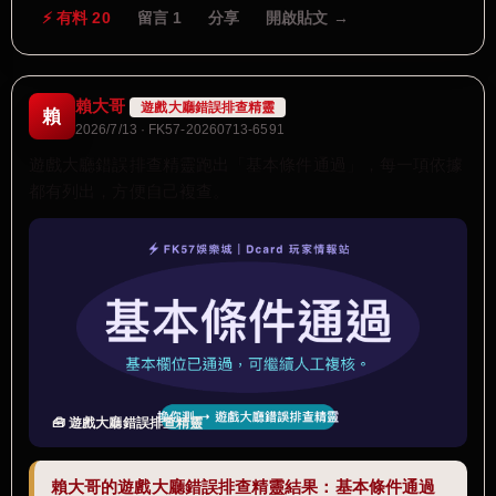
⚡ 有料 20
留言 1
分享
開啟貼文 →
賴大哥
遊戲大廳錯誤排查精靈
賴
2026/7/13 · FK57-20260713-6591
遊戲大廳錯誤排查精靈跑出「基本條件通過」，每一項依據
都有列出，方便自己複查。
🧰 遊戲大廳錯誤排查精靈
賴大哥的遊戲大廳錯誤排查精靈結果：基本條件通過