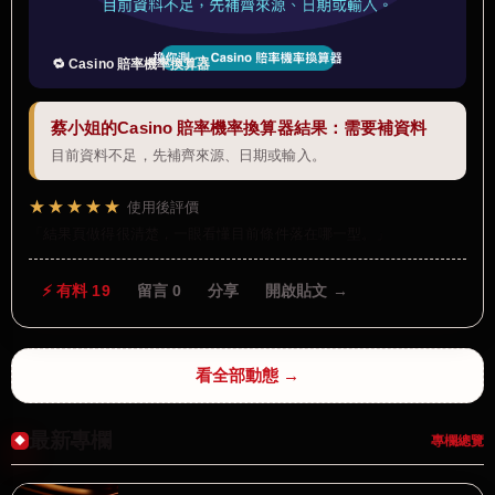
🔁 Casino 賠率機率換算器
蔡小姐的Casino 賠率機率換算器結果：需要補資料
目前資料不足，先補齊來源、日期或輸入。
★★★★★
使用後評價
結果頁做得很清楚，一眼看懂目前條件落在哪一型。
⚡ 有料 19
留言 0
分享
開啟貼文 →
看全部動態 →
最新專欄
專欄總覽