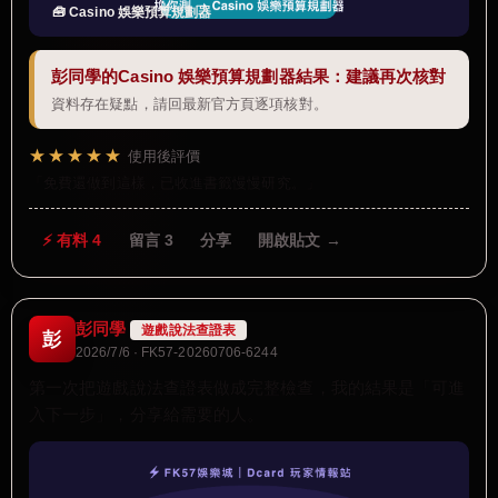
🧰 Casino 娛樂預算規劃器
彭同學的Casino 娛樂預算規劃器結果：建議再次核對
資料存在疑點，請回最新官方頁逐項核對。
★★★★★
使用後評價
免費還做到這樣，已收進書籤慢慢研究。
⚡ 有料 4
留言 3
分享
開啟貼文 →
彭同學
遊戲說法查證表
彭
2026/7/6 · FK57-20260706-6244
第一次把遊戲說法查證表做成完整檢查，我的結果是「可進
入下一步」，分享給需要的人。