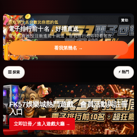
贊助
現在第十名分數比你想的低
電子排行前十名，好禮直送
電子館有效投注衝進前十就送，首頁排行榜即時看名次。
看我第幾名 →
⚡ 熱門
☰ 探索
FK57廣告｜贊助
FK57娛樂城熱門遊戲、會員活動與註冊
入口
立即註冊／進入遊戲大廳 →