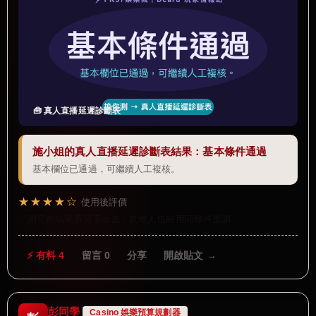
🧰 真人直播延遲診斷表
施小姐的真人直播延遲診斷表結果：基本條件通過
基本欄位已通過，可繼續人工複核。
★★★★☆
使用後評價
測完把結果頁分享出去，其他人也能用同條件重測。
⚡ 有料 4
留言 0
分享
開啟貼文 →
彭同學
Casino 娛樂預算規劃器