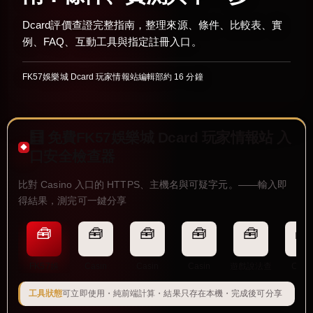
Dcard評價查證完整指南，整理來源、條件、比較表、實
例、FAQ、互動工具與指定註冊入口。
FK57娛樂城 Dcard 玩家情報站編輯部
約 16 分鐘
🧮 免費FK57娛樂城 Dcard 玩家情報站 入
口安全檢查器
比對 Casino 入口的 HTTPS、主機名與可疑字元。——輸入即
得結果，測完可一鍵分享
🧰
🧰
🧰
🧰
🧰
🧰
FK57娛
Casin
Casin
Casin
遊戲說法查
Casi
工具狀態
可立即使用・純前端計算・結果只存在本機・完成後可分享