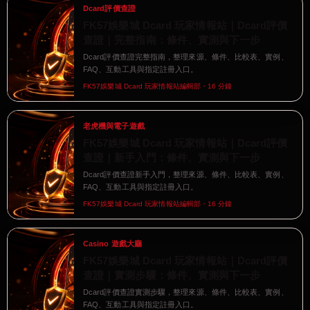
Dcard評價查證
FK57娛樂城 Dcard 玩家情報站｜Dcard評價
查證｜完整指南：條件、實測與下一步
Dcard評價查證完整指南，整理來源、條件、比較表、實例、
FAQ、互動工具與指定註冊入口。
FK57娛樂城 Dcard 玩家情報站編輯部・16 分鐘
老虎機與電子遊戲
FK57娛樂城 Dcard 玩家情報站｜Dcard評價
查證｜新手入門：條件、實測與下一步
Dcard評價查證新手入門，整理來源、條件、比較表、實例、
FAQ、互動工具與指定註冊入口。
FK57娛樂城 Dcard 玩家情報站編輯部・16 分鐘
Casino 遊戲大廳
FK57娛樂城 Dcard 玩家情報站｜Dcard評價
查證｜實測步驟：條件、實測與下一步
Dcard評價查證實測步驟，整理來源、條件、比較表、實例、
FAQ、互動工具與指定註冊入口。