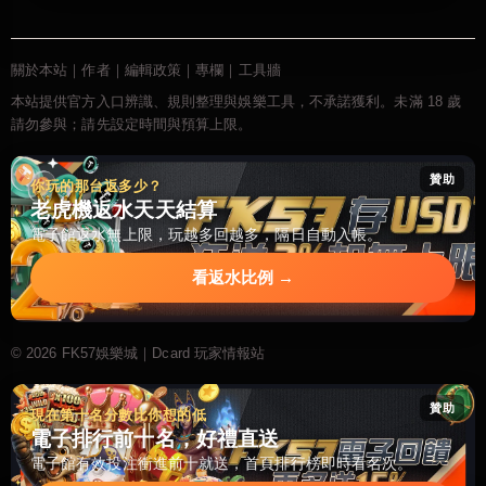
關於本站
｜
作者
｜
編輯政策
｜
專欄
｜
工具牆
本站提供官方入口辨識、規則整理與娛樂工具，不承諾獲利。未滿 18 歲
請勿參與；請先設定時間與預算上限。
贊助
你玩的那台返多少？
老虎機返水天天結算
電子館返水無上限，玩越多回越多，隔日自動入帳。
看返水比例 →
© 2026 FK57娛樂城｜Dcard 玩家情報站
贊助
現在第十名分數比你想的低
電子排行前十名，好禮直送
電子館有效投注衝進前十就送，首頁排行榜即時看名次。