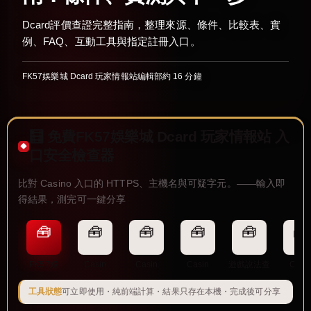
Dcard評價查證完整指南，整理來源、條件、比較表、實
例、FAQ、互動工具與指定註冊入口。
FK57娛樂城 Dcard 玩家情報站編輯部
約 16 分鐘
🧮 免費FK57娛樂城 Dcard 玩家情報站 入
口安全檢查器
比對 Casino 入口的 HTTPS、主機名與可疑字元。——輸入即
得結果，測完可一鍵分享
🧰
🧰
🧰
🧰
🧰
🧰
FK57娛
Casin
Casin
Casin
遊戲說法查
Casi
工具狀態
可立即使用・純前端計算・結果只存在本機・完成後可分享