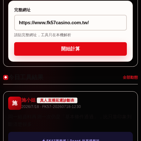
完整網址
請貼完整網址，工具只在本機解析
開始計算
今日工具結果
全部動態
施小姐
真人直播延遲診斷表
施
2026/7/18 · FK57-20260718-1230
同一組資料再測一次仍是「基本條件通過」，比只靠印象判
斷清楚很多。