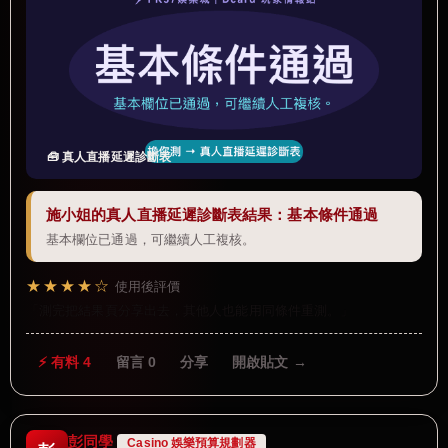
🧰 真人直播延遲診斷表
施小姐的真人直播延遲診斷表結果：基本條件通過
基本欄位已通過，可繼續人工複核。
★★★★☆
使用後評價
測完把結果頁分享出去，其他人也能用同條件重測。
⚡ 有料 4
留言 0
分享
開啟貼文 →
彭同學
Casino 娛樂預算規劃器