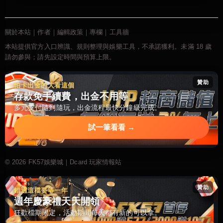
關於本站
｜
作者
｜
編輯政策
｜
專欄
｜
工具牆
本站提供官方入口辨識、規則整理與娛樂工具，不承諾獲利。未滿 18 歲
請勿參與；請先設定時間與預算上限。
贊助
怕卡出金的人看這個
存款免手續費，出金不用等
多元支付隨到隨玩，出金流程最快分鐘級完成。
試一筆看看 →
© 2026 FK57娛樂城｜Dcard 玩家情報站
贊助
錯過這檔要等一年
週年慶豪禮天天開領
狂歡檔期限定，活動期間每天都有新的可以拿。