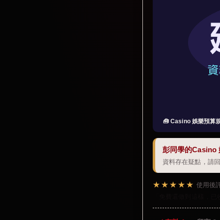
🧰 Casino 娛樂預
彭同學的Casi
資料存在疑點，請
★★★★★
使用後
免費還做到這樣，已