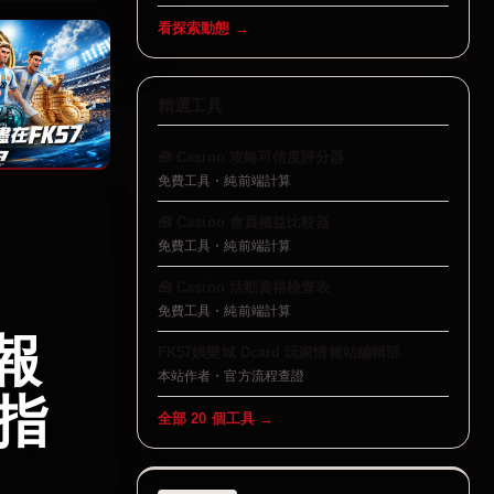
看探索動態 →
精選工具
🧰 Casino 攻略可信度評分器
免費工具・純前端計算
🧰 Casino 會員權益比較器
免費工具・純前端計算
🧰 Casino 活動資格檢查表
免費工具・純前端計算
情報
FK57娛樂城 Dcard 玩家情報站編輯部
本站作者・官方流程查證
整指
全部 20 個工具 →