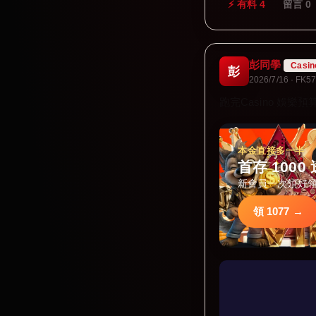
⚡ 有料 4
留言 0
彭同學
Cas
彭
2026/7/16 · FK5
跑完Casino 
本金直接多一半
首存 1000 
新會員一次領好
領 1077 →