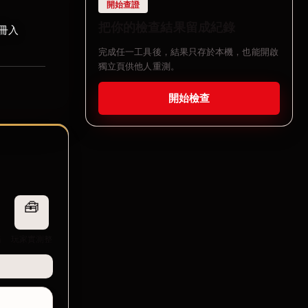
開始查證
把你的檢查結果留成紀錄
冊入
完成任一工具後，結果只存於本機，也能開啟
獨立頁供他人重測。
開始檢查
🧰
🧰
🧰
🔁
🧰
📡
錯
玩家實測整
真人直播延
真人百家樂
Casin
Casin
真人桌流程