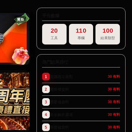
平台數據
贊助
20
110
100
工具
專欄
結果類型
熱門結果排行
1
建議再次核對
30 有料
2
需要補資料
30 有料
3
需要補資料
30 有料
4
基本條件通過
30 有料
5
需要補資料
30 有料