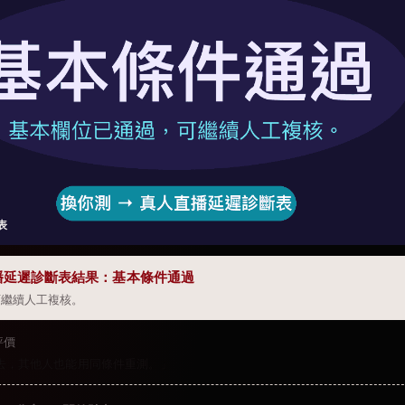
表
播延遲診斷表結果：基本條件通過
可繼續人工複核。
評價
去，其他人也能用同條件重測。