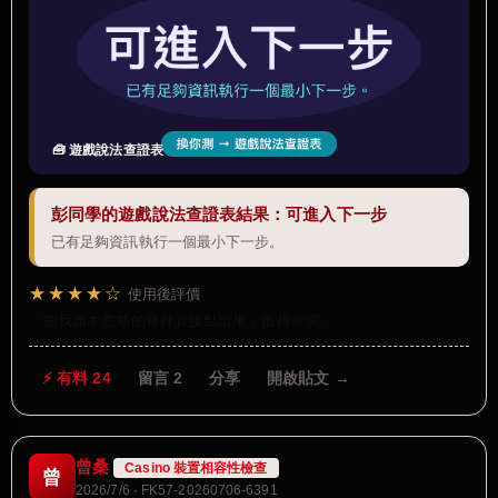
🧰 遊戲說法查證表
彭同學的遊戲說法查證表結果：可進入下一步
已有足夠資訊執行一個最小下一步。
★★★★☆
使用後評價
把我原本忽略的條件直接點出來，值得一測。
⚡ 有料 24
留言 2
分享
開啟貼文 →
曾桑
Casino 裝置相容性檢查
曾
2026/7/6 · FK57-20260706-6391