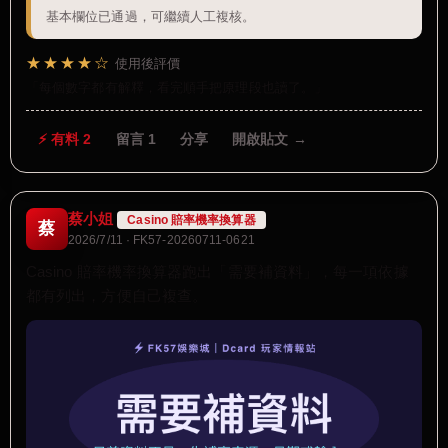
基本欄位已通過，可繼續人工複核。
★★★★☆
使用後評價
每個數字都有解釋，看完順手把原理段也讀了。
⚡ 有料 2
留言 1
分享
開啟貼文 →
蔡小姐
Casino 賠率機率換算器
蔡
2026/7/11 · FK57-20260711-0621
Casino 賠率機率換算器跑出「需要補資料」，每一項依據
都有列出，方便自己複查。