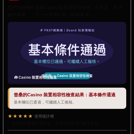
我把目前條件放進Casino 裝置相容性檢查，結果是「基本
條件通過」，下一步要補什麼一眼就看懂。
🧰 Casino 裝置相容性檢查
曾桑的Casino 裝置相容性檢查結果：基本條件通過
基本欄位已通過，可繼續人工複核。
★★★★★
使用後評價
測完把結果頁分享出去，其他人也能用同條件重測。