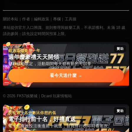
關於本站
｜
作者
｜
編輯政策
｜
專欄
｜
工具牆
本站提供官方入口辨識、規則整理與娛樂工具，不承諾獲利。未滿 18 歲
請勿參與；請先設定時間與預算上限。
贊助
錯過這檔要等一年
週年慶豪禮天天開領
狂歡檔期限定，活動期間每天都有新的可以拿。
看今天送什麼 →
© 2026 FK57娛樂城｜Dcard 玩家情報站
贊助
現在第十名分數比你想的低
電子排行前十名，好禮直送
電子館有效投注衝進前十就送，首頁排行榜即時看名次。