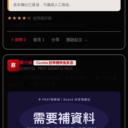
基本欄位已通過，可繼續人工複核。
★★★★☆
使用後評價
每個數字都有解釋，看完順手把原理段也讀了。
⚡ 有料 2
留言 1
分享
開啟貼文 →
蔡小姐
Casino 賠率機率換算器
蔡
2026/7/11 · FK57-20260711-0621
Casino 賠率機率換算器跑出「需要補資料」，每一項依據
都有列出，方便自己複查。