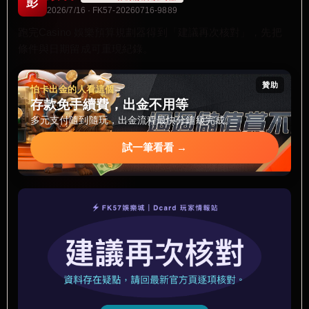
彭
2026/7/16 · FK57-20260716-9889
跑完Casino 娛樂預算規劃器得到「建議再次核對」，先把
條件與日期留成可重現紀錄。
贊助
怕卡出金的人看這個
存款免手續費，出金不用等
多元支付隨到隨玩，出金流程最快分鐘級完成。
試一筆看看 →