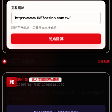
完整網址
請貼完整網址，工具只在本機解析
開始計算
今日工具結果
全部動態
施小姐
真人直播延遲診斷表
施
2026/7/18 · FK57-20260718-1230
同一組資料再測一次仍是「基本條件通過」，比只靠印象判
斷清楚很多。