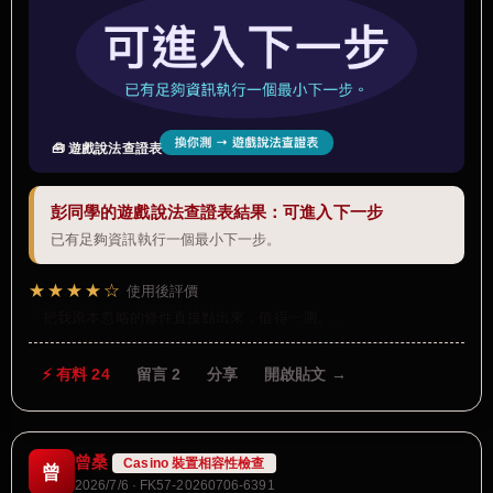
🧰 遊戲說法查證表
彭同學的遊戲說法查證表結果：可進入下一步
已有足夠資訊執行一個最小下一步。
★★★★☆
使用後評價
把我原本忽略的條件直接點出來，值得一測。
⚡ 有料 24
留言 2
分享
開啟貼文 →
曾桑
Casino 裝置相容性檢查
曾
2026/7/6 · FK57-20260706-6391