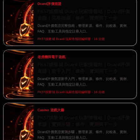
Dcard評價查證
FK57娛樂城 Dcard 玩家情報站｜Dcard評價
查證｜完整指南：條件、實測與下一步
Dcard評價查證完整指南，整理來源、條件、比較表、實例、
FAQ、互動工具與指定註冊入口。
FK57娛樂城 Dcard 玩家情報站編輯部・16 分鐘
老虎機與電子遊戲
FK57娛樂城 Dcard 玩家情報站｜Dcard評價
查證｜新手入門：條件、實測與下一步
Dcard評價查證新手入門，整理來源、條件、比較表、實例、
FAQ、互動工具與指定註冊入口。
FK57娛樂城 Dcard 玩家情報站編輯部・16 分鐘
Casino 遊戲大廳
FK57娛樂城 Dcard 玩家情報站｜Dcard評價
查證｜實測步驟：條件、實測與下一步
Dcard評價查證實測步驟，整理來源、條件、比較表、實例、
FAQ、互動工具與指定註冊入口。