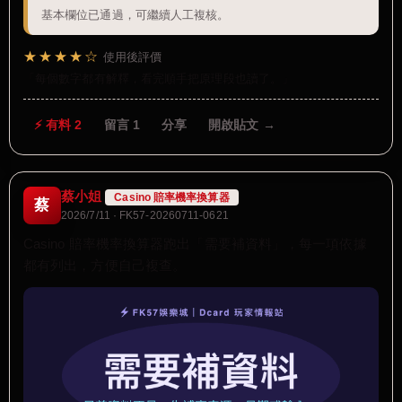
基本欄位已通過，可繼續人工複核。
★★★★☆
使用後評價
每個數字都有解釋，看完順手把原理段也讀了。
⚡ 有料 2
留言 1
分享
開啟貼文 →
蔡小姐
Casino 賠率機率換算器
蔡
2026/7/11 · FK57-20260711-0621
Casino 賠率機率換算器跑出「需要補資料」，每一項依據
都有列出，方便自己複查。