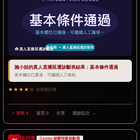
🧰 真人直播延遲診斷表
施小姐的真人直播延遲診斷表結果：基本條件通過
基本欄位已通過，可繼續人工複核。
★★★★☆
使用後評價
測完把結果頁分享出去，其他人也能用同條件重測。
⚡ 有料 4
留言 0
分享
開啟貼文 →
彭同學
Casino 娛樂預算規劃器