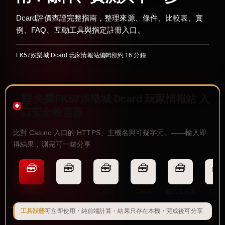
Dcard評價查證完整指南，整理來源、條件、比較表、實
例、FAQ、互動工具與指定註冊入口。
FK57娛樂城 Dcard 玩家情報站編輯部
約 16 分鐘
🧮 免費FK57娛樂城 Dcard 玩家情報站 入
口安全檢查器
比對 Casino 入口的 HTTPS、主機名與可疑字元。——輸入即
得結果，測完可一鍵分享
🧰
🧰
🧰
🧰
🧰
🧰
FK57娛
Casin
Casin
Casin
遊戲說法查
Casi
工具狀態
可立即使用・純前端計算・結果只存在本機・完成後可分享