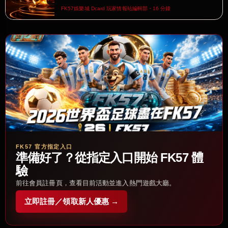
FK57娛樂城 Dcard 玩家情報站編輯部・16 分鐘
FK57 官方指定入口
準備好了？從指定入口開始 FK57 體
驗
前往會員註冊頁，查看目前活動並進入熱門遊戲大廳。
立即註冊／領取新人優惠 →