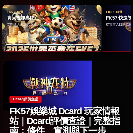
FK57 精選
FK57 精選
真人視訊專區
FK57 快速
立即進入沉浸式遊戲大廳 →
從官方入口開始完
Dcard評價查證
FK57娛樂城 Dcard 玩家情報
站｜Dcard評價查證｜完整指
南：條件、實測與下一步