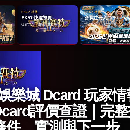
FK57 精選
FK57 精選
FK57 快速導覽
會員註冊入口
從官方入口開始完整體驗 →
前往指定入口建立帳號 →
7娛樂城 Dcard 玩家
card評價查證｜完
條件、實測與下一步