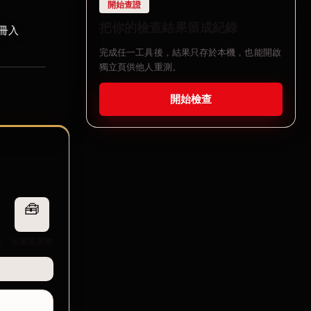
開始查證
把你的檢查結果留成紀錄
冊入
完成任一工具後，結果只存於本機，也能開啟
獨立頁供他人重測。
開始檢查
🧰
🧰
🧰
🔁
🧰
📡
錯
玩家實測整
真人直播延
真人百家樂
Casin
Casin
真人桌流程