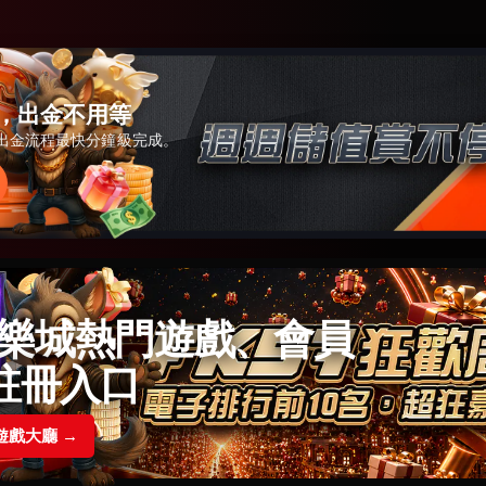
，出金不用等
出金流程最快分鐘級完成。
7娛樂城熱門遊戲、會員
註冊入口
遊戲大廳 →