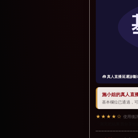
🧰 真人直播延遲診斷
施小姐的真人直
基本欄位已通過，
★★★★☆
使用後
測完把結果頁分享出