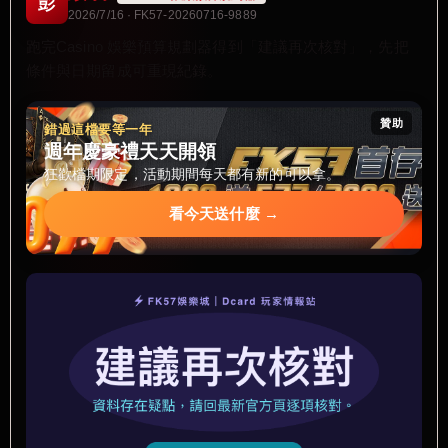
彭
2026/7/16 · FK57-20260716-9889
跑完Casino 娛樂預算規劃器得到「建議再次核對」，先把
條件與日期留成可重現紀錄。
贊助
錯過這檔要等一年
週年慶豪禮天天開領
狂歡檔期限定，活動期間每天都有新的可以拿。
看今天送什麼 →