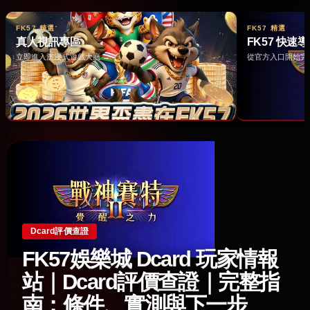
FK57 精選
FK57 精選
真人視訊專區
FK57 快速
立即進入沉浸式遊戲大廳 →
從官方入口開始完
Dcard評價查證
FK57娛樂城 Dcard 玩家情報
站｜Dcard評價查證｜完整指
南：條件、實測與下一步