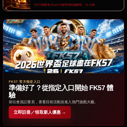
FK57娛樂城 Dcard 玩家情報站編輯部・16 分鐘
FK57 官方指定入口
準備好了？從指定入口開始 FK57 體
驗
前往會員註冊頁，查看目前活動並進入熱門遊戲大廳。
立即註冊／領取新人優惠 →