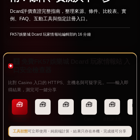
Dcard評價查證完整指南，整理來源、條件、比較表、實
例、FAQ、互動工具與指定註冊入口。
FK57娛樂城 Dcard 玩家情報站編輯部
約 16 分鐘
🧮 免費FK57娛樂城 Dcard 玩家情報站 入
口安全檢查器
比對 Casino 入口的 HTTPS、主機名與可疑字元。——輸入即
得結果，測完可一鍵分享
🧰
🧰
🧰
🧰
🧰
🧰
FK57娛
Casin
Casin
Casin
遊戲說法查
Casi
工具狀態
可立即使用・純前端計算・結果只存在本機・完成後可分享