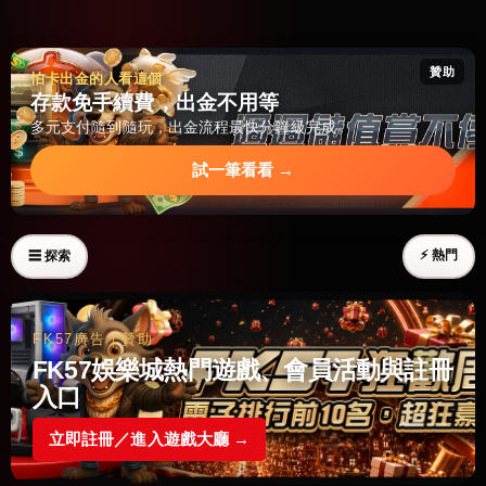
贊助
怕卡出金的人看這個
存款免手續費，出金不用等
多元支付隨到隨玩，出金流程最快分鐘級完成。
試一筆看看 →
⚡ 熱門
☰ 探索
FK57廣告｜贊助
FK57娛樂城熱門遊戲、會員活動與註冊
入口
立即註冊／進入遊戲大廳 →