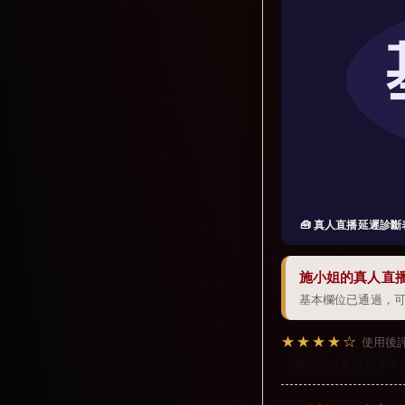
🧰 真人直播延遲診斷
施小姐的真人直
基本欄位已通過，
★★★★☆
使用後
測完把結果頁分享出