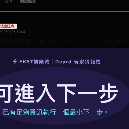
分享
開啟貼文 →
說法查證表
-20260706-6244
證表做成完整檢查，我的結果是「可進入下一步」，分享給需要的