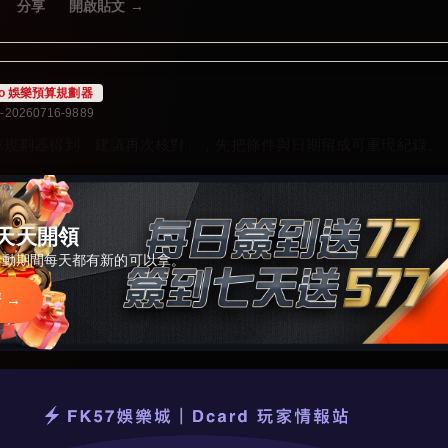
分享
開啟貼文 →
ino 娛樂預算規劃器
7-20260716-9889
娛樂預算規劃器得到「建議再次核對」，先把條件與日期留成可重現紀錄。
天天開領
活動期間每天都有新的可以拿。
 →