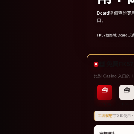
Dcard評價查
口。
FK57娛樂城 Dcard
🧮 免費FK
比對 Casino 入
🧰
🧰
FK57娛
Casin
工具狀態
可立即使用
完整網址