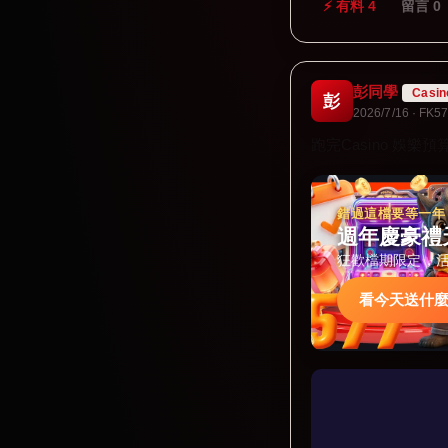
⚡ 有料 4
留言 0
彭同學
Cas
彭
2026/7/16 · FK5
跑完Casino 
錯過這檔要等一年
週年慶豪禮
狂歡檔期限定，
看今天送什麼