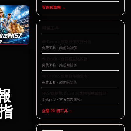
看探索動態 →
精選工具
🧰 Casino 攻略可信度評分器
免費工具・純前端計算
🧰 Casino 會員權益比較器
免費工具・純前端計算
🧰 Casino 活動資格檢查表
免費工具・純前端計算
情報
FK57娛樂城 Dcard 玩家情報站編輯部
本站作者・官方流程查證
整指
全部 20 個工具 →