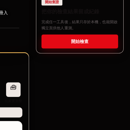
開始查證
把你的檢查結果留成紀錄
冊入
完成任一工具後，結果只存於本機，也能開啟
獨立頁供他人重測。
開始檢查
🧰
🧰
🧰
🔁
🧰
📡
錯
玩家實測整
真人直播延
真人百家樂
Casin
Casin
真人桌流程