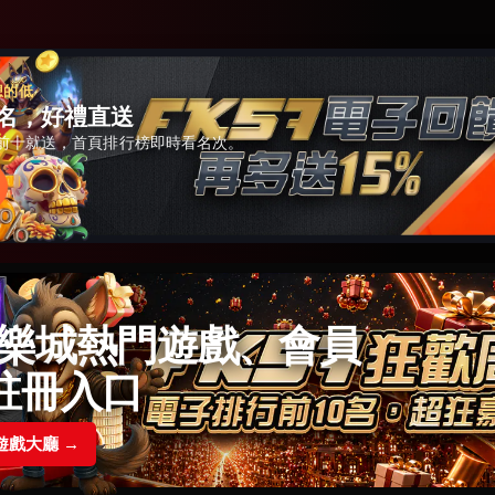
想的低
名，好禮直送
前十就送，首頁排行榜即時看名次。
7娛樂城熱門遊戲、會員
註冊入口
遊戲大廳 →