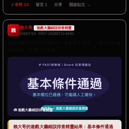
⚡ 有料 20
留言 1
分享
開啟貼文 →
賴大哥
遊戲大廳錯誤排查精靈
賴
2026/7/13 · FK57-20260713-6591
遊戲大廳錯誤排查精靈跑出「基本條件通過」，每一項依據
都有列出，方便自己複查。
🧰 遊戲大廳錯誤排查精靈
賴大哥的遊戲大廳錯誤排查精靈結果：基本條件通過