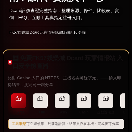
Dcard評價查證完整指南，整理來源、條件、比較表、實
例、FAQ、互動工具與指定註冊入口。
FK57娛樂城 Dcard 玩家情報站編輯部
約 16 分鐘
🧮 免費FK57娛樂城 Dcard 玩家情報站 入
口安全檢查器
比對 Casino 入口的 HTTPS、主機名與可疑字元。——輸入即
得結果，測完可一鍵分享
🧰
🧰
🧰
🧰
🧰
🧰
FK57娛
Casin
Casin
Casin
遊戲說法查
Casi
工具狀態
可立即使用・純前端計算・結果只存在本機・完成後可分享