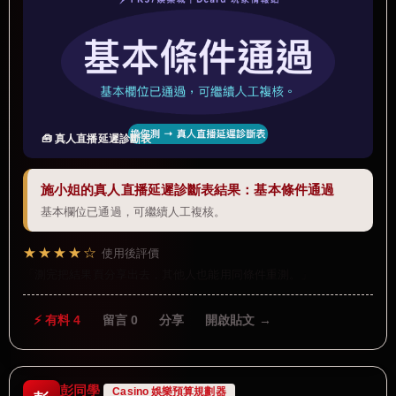
🧰 真人直播延遲診斷表
施小姐的真人直播延遲診斷表結果：基本條件通過
基本欄位已通過，可繼續人工複核。
★★★★☆
使用後評價
測完把結果頁分享出去，其他人也能用同條件重測。
⚡ 有料 4
留言 0
分享
開啟貼文 →
彭同學
Casino 娛樂預算規劃器