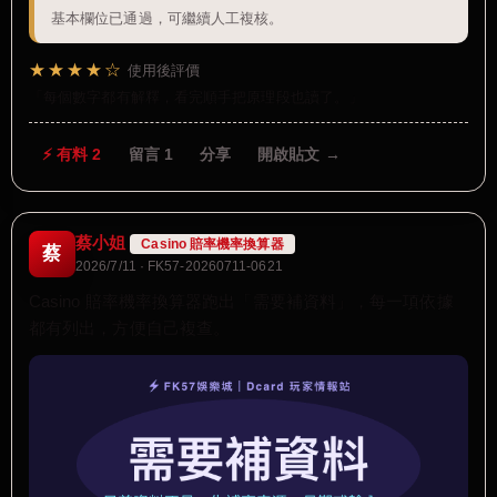
基本欄位已通過，可繼續人工複核。
★★★★☆
使用後評價
每個數字都有解釋，看完順手把原理段也讀了。
⚡ 有料 2
留言 1
分享
開啟貼文 →
蔡小姐
Casino 賠率機率換算器
蔡
2026/7/11 · FK57-20260711-0621
Casino 賠率機率換算器跑出「需要補資料」，每一項依據
都有列出，方便自己複查。