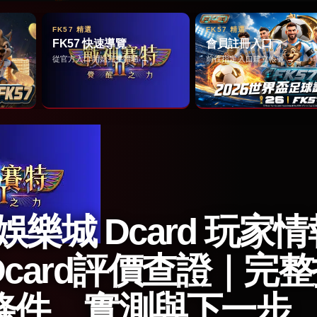
FK57 精選
FK57 精選
FK57 快速導覽
會員註冊入口
從官方入口開始完整體驗 →
前往指定入口建立帳號 →
7娛樂城 Dcard 玩家
card評價查證｜完
條件、實測與下一步