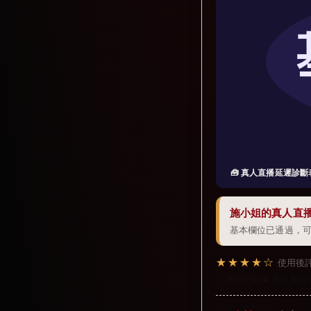
🧰 真人直播延遲診斷
施小姐的真人直
基本欄位已通過，
★★★★☆
使用後
測完把結果頁分享出