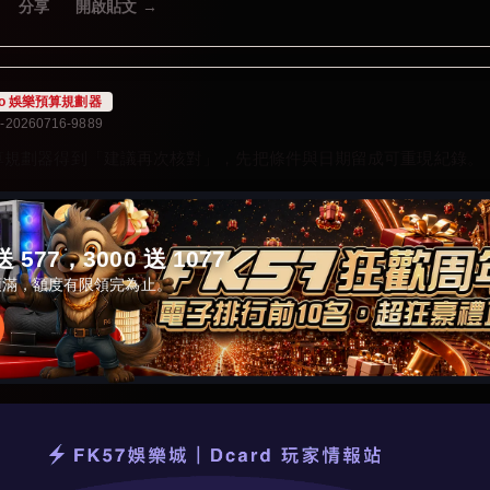
分享
開啟貼文 →
ino 娛樂預算規劃器
7-20260716-9889
娛樂預算規劃器得到「建議再次核對」，先把條件與日期留成可重現紀錄。
送 577，3000 送 1077
領滿，額度有限領完為止。