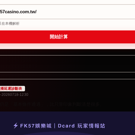
只在本機解析
開始計算
直播延遲診斷表
7-20260718-1230
仍是「基本條件通過」，比只靠印象判斷清楚很多。