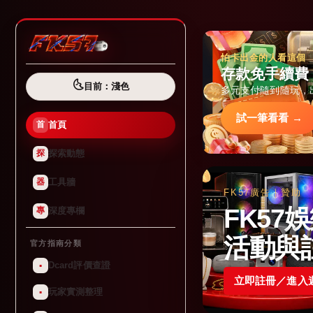
怕卡出金的人看這個
存款免手續費
🌜
目前：淺色
多元支付隨到隨玩，
試一筆看看 →
首
首頁
探
探索動態
器
工具牆
FK57廣告｜贊助
FK5
專
深度專欄
活動與
官方指南分類
Dcard評價查證
▪
立即註冊／進入
玩家實測整理
▪