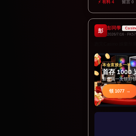
⚡ 有料 4
留言 0
彭同學
Cas
彭
2026/7/16 · FK5
跑完Casino 
本金直接多一半
首存 1000 
新會員一次領好
領 1077 →