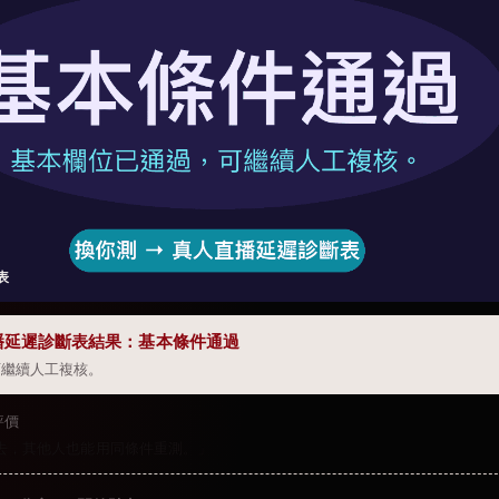
表
播延遲診斷表結果：基本條件通過
可繼續人工複核。
評價
去，其他人也能用同條件重測。