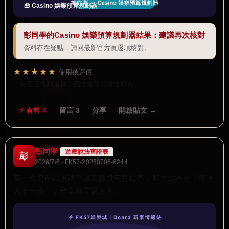
🧰 Casino 娛樂預算規劃器
彭同學的Casino 娛樂預算規劃器結果：建議再次核對
資料存在疑點，請回最新官方頁逐項核對。
★★★★★
使用後評價
免費還做到這樣，已收進書籤慢慢研究。
⚡ 有料 4
留言 3
分享
開啟貼文 →
彭同學
遊戲說法查證表
彭
2026/7/6 · FK57-20260706-6244
第一次把遊戲說法查證表做成完整檢查，我的結果是「可進
入下一步」，分享給需要的人。