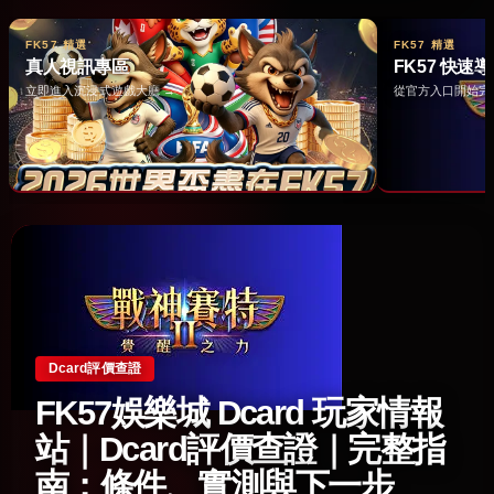
FK57 精選
FK57 精選
真人視訊專區
FK57 快速
立即進入沉浸式遊戲大廳 →
從官方入口開始完
Dcard評價查證
FK57娛樂城 Dcard 玩家情報
站｜Dcard評價查證｜完整指
南：條件、實測與下一步