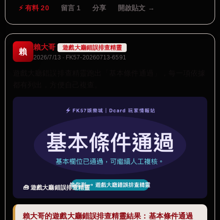
⚡ 有料 20
留言 1
分享
開啟貼文 →
賴大哥
遊戲大廳錯誤排查精靈
賴
2026/7/13 · FK57-20260713-6591
遊戲大廳錯誤排查精靈跑出「基本條件通過」，每一項依據
都有列出，方便自己複查。
🧰 遊戲大廳錯誤排查精靈
賴大哥的遊戲大廳錯誤排查精靈結果：基本條件通過