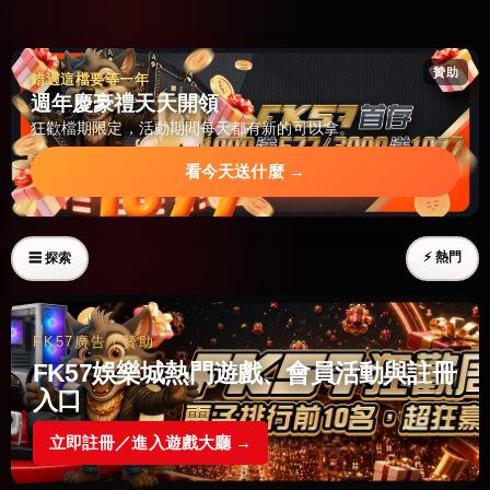
贊助
錯過這檔要等一年
週年慶豪禮天天開領
狂歡檔期限定，活動期間每天都有新的可以拿。
看今天送什麼 →
⚡ 熱門
☰ 探索
FK57廣告｜贊助
FK57娛樂城熱門遊戲、會員活動與註冊
入口
立即註冊／進入遊戲大廳 →