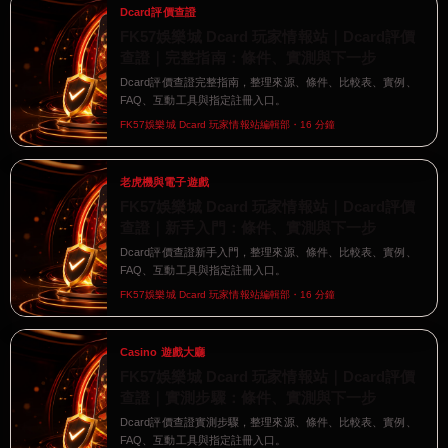
Dcard評價查證
FK57娛樂城 Dcard 玩家情報站｜Dcard評價
查證｜完整指南：條件、實測與下一步
Dcard評價查證完整指南，整理來源、條件、比較表、實例、
FAQ、互動工具與指定註冊入口。
FK57娛樂城 Dcard 玩家情報站編輯部・16 分鐘
老虎機與電子遊戲
FK57娛樂城 Dcard 玩家情報站｜Dcard評價
查證｜新手入門：條件、實測與下一步
Dcard評價查證新手入門，整理來源、條件、比較表、實例、
FAQ、互動工具與指定註冊入口。
FK57娛樂城 Dcard 玩家情報站編輯部・16 分鐘
Casino 遊戲大廳
FK57娛樂城 Dcard 玩家情報站｜Dcard評價
查證｜實測步驟：條件、實測與下一步
Dcard評價查證實測步驟，整理來源、條件、比較表、實例、
FAQ、互動工具與指定註冊入口。