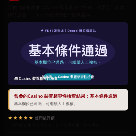
我把目前條件放進Casino 裝置相容性檢查，結果是「基本
條件通過」，下一步要補什麼一眼就看懂。
🧰 Casino 裝置相容性檢查
曾桑的Casino 裝置相容性檢查結果：基本條件通過
基本欄位已通過，可繼續人工複核。
★★★★★
使用後評價
測完把結果頁分享出去，其他人也能用同條件重測。