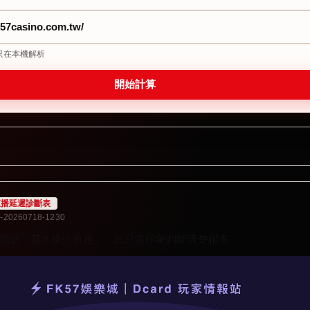
只在本機解析
開始計算
直播延遲診斷表
7-20260718-1230
仍是「基本條件通過」，比只靠印象判斷清楚很多。