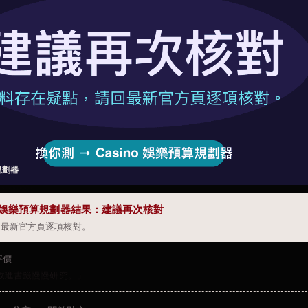
算規劃器
no 娛樂預算規劃器結果：建議再次核對
回最新官方頁逐項核對。
評價
收進書籤慢慢研究。