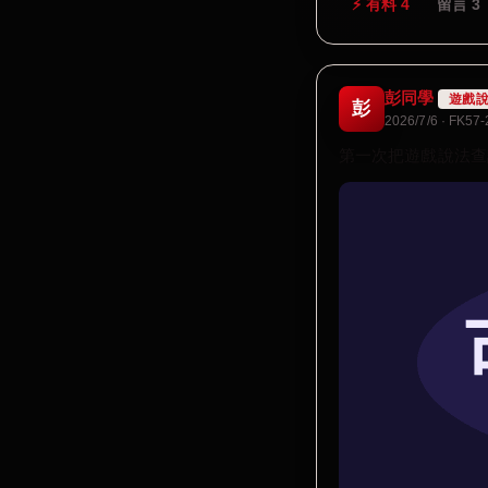
⚡ 有料 4
留言 3
彭同學
遊戲
彭
2026/7/6 · FK57
第一次把遊戲說法查