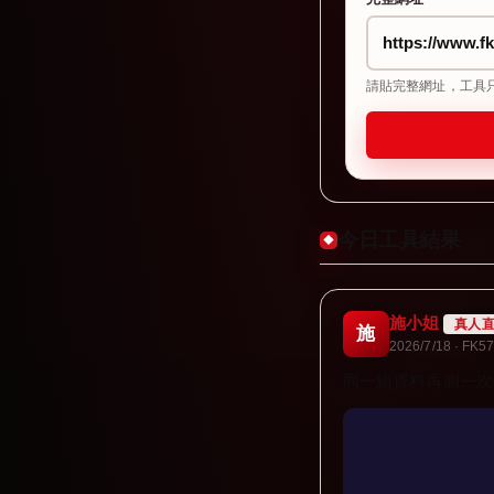
請貼完整網址，工具
今日工具結果
施小姐
真人
施
2026/7/18 · FK5
同一組資料再測一次