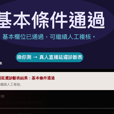
表
播延遲診斷表結果：基本條件通過
可繼續人工複核。
評價
去，其他人也能用同條件重測。