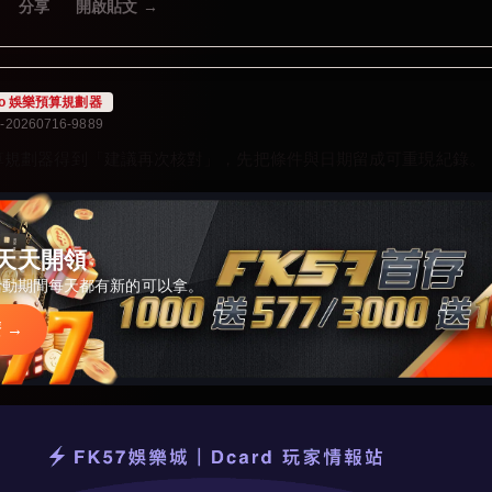
分享
開啟貼文 →
ino 娛樂預算規劃器
7-20260716-9889
娛樂預算規劃器得到「建議再次核對」，先把條件與日期留成可重現紀錄。
天天開領
活動期間每天都有新的可以拿。
 →