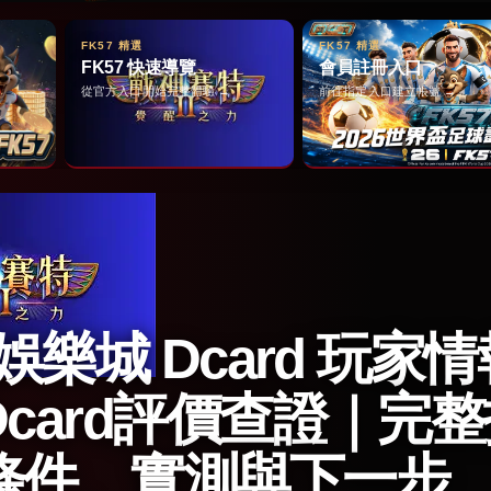
FK57 精選
FK57 精選
FK57 快速導覽
會員註冊入口
從官方入口開始完整體驗 →
前往指定入口建立帳號 →
7娛樂城 Dcard 玩家
card評價查證｜完
條件、實測與下一步