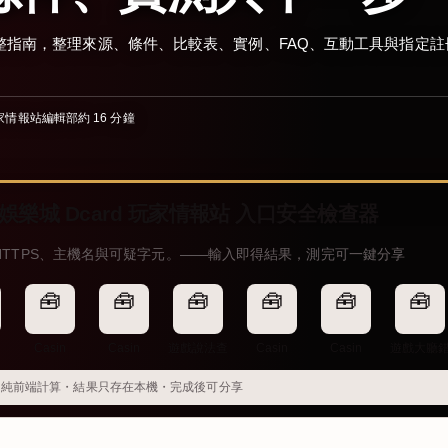
證完整指南，整理來源、條件、比較表、實例、FAQ、互動工具與指定註
 玩家情報站編輯部
約 16 分鐘
57娛樂城 Dcard 玩家情報站 入口安全檢查器
口的 HTTPS、主機名與可疑字元。——輸入即得結果，測完可一鍵分享
🧰
🧰
🧰
🧰
🧰
🧰
Casin
Casin
遊戲說法查
Casin
Casin
遊戲大廳
・純前端計算・結果只存在本機・完成後可分享