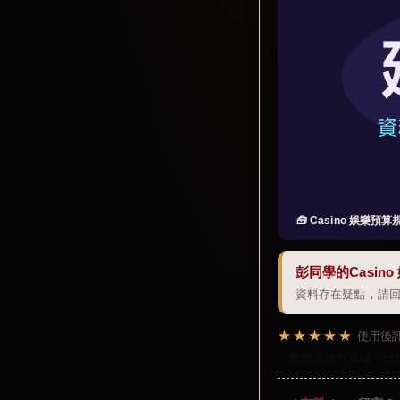
🧰 Casino 娛樂預
彭同學的Casi
資料存在疑點，請
★★★★★
使用後
免費還做到這樣，已