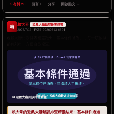
⚡ 有料 20
留言 1
分享
開啟貼文 →
賴大哥
遊戲大廳錯誤排查精靈
賴
2026/7/13 · FK57-20260713-6591
遊戲大廳錯誤排查精靈跑出「基本條件通過」，每一項依據
都有列出，方便自己複查。
🧰 遊戲大廳錯誤排查精靈
賴大哥的遊戲大廳錯誤排查精靈結果：基本條件通過