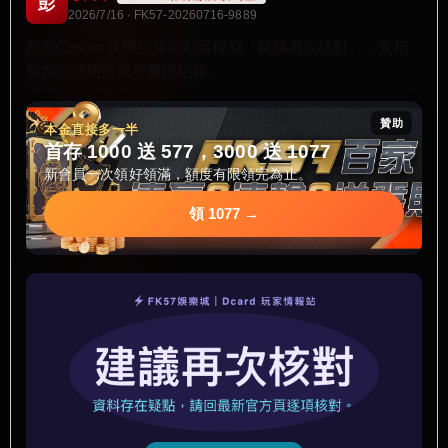
彭
2026/7/16 · FK57-20260716-9889
跑完Casino 娛樂預算規劃器得到「建議再次核對」，先把
條件與日期留成可重現紀錄。
贊助
本金直接多一半
首存 1000 送 577，3000 送 1077
新會員一次領好領滿，額度有限領完為止。
領 1077 →