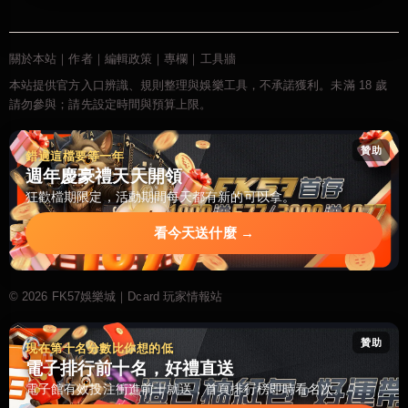
關於本站
｜
作者
｜
編輯政策
｜
專欄
｜
工具牆
本站提供官方入口辨識、規則整理與娛樂工具，不承諾獲利。未滿 18 歲
請勿參與；請先設定時間與預算上限。
贊助
錯過這檔要等一年
週年慶豪禮天天開領
狂歡檔期限定，活動期間每天都有新的可以拿。
看今天送什麼 →
© 2026 FK57娛樂城｜Dcard 玩家情報站
贊助
現在第十名分數比你想的低
電子排行前十名，好禮直送
電子館有效投注衝進前十就送，首頁排行榜即時看名次。