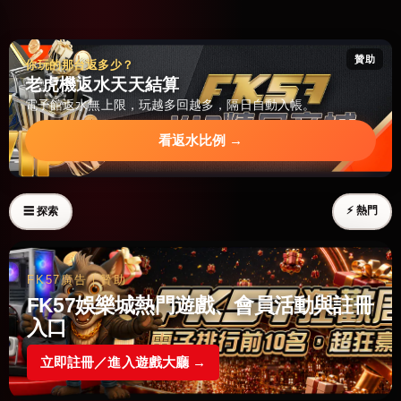
贊助
你玩的那台返多少？
老虎機返水天天結算
電子館返水無上限，玩越多回越多，隔日自動入帳。
看返水比例 →
⚡ 熱門
☰ 探索
FK57廣告｜贊助
FK57娛樂城熱門遊戲、會員活動與註冊
入口
立即註冊／進入遊戲大廳 →