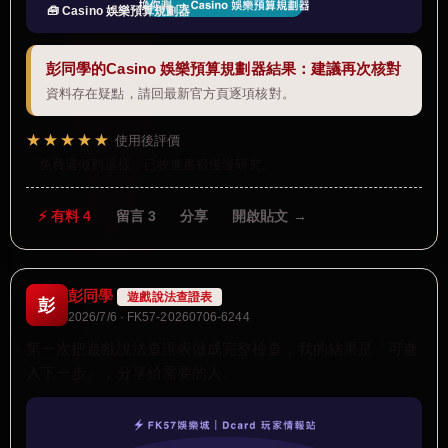
🧰 Casino 娛樂預算規劃器
彭同學的Casino 娛樂預算規劃器結果：建議再次核對
資料存在疑點，請回最新官方頁逐項核對。
★★★★★
使用後評價
免費還做到這樣，已收進書籤慢慢研究。
⚡ 有料 4
留言 3
分享
開啟貼文 →
彭同學
遊戲說法查證表
彭
2026/7/6 · FK57-20260706-6244
第一次把遊戲說法查證表做成完整檢查，我的結果是「可進
入下一步」，分享給需要的人。