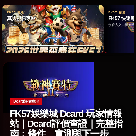
FK57 精選
FK57 精選
真人視訊專區
FK57 快速
立即進入沉浸式遊戲大廳 →
從官方入口開始完
Dcard評價查證
FK57娛樂城 Dcard 玩家情報
站｜Dcard評價查證｜完整指
南：條件、實測與下一步