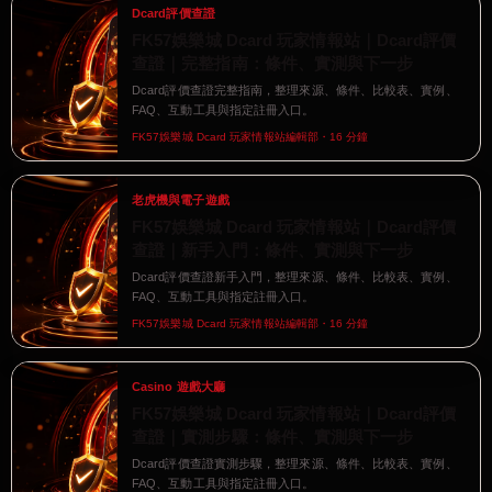
Dcard評價查證
FK57娛樂城 Dcard 玩家情報站｜Dcard評價
查證｜完整指南：條件、實測與下一步
Dcard評價查證完整指南，整理來源、條件、比較表、實例、
FAQ、互動工具與指定註冊入口。
FK57娛樂城 Dcard 玩家情報站編輯部・16 分鐘
老虎機與電子遊戲
FK57娛樂城 Dcard 玩家情報站｜Dcard評價
查證｜新手入門：條件、實測與下一步
Dcard評價查證新手入門，整理來源、條件、比較表、實例、
FAQ、互動工具與指定註冊入口。
FK57娛樂城 Dcard 玩家情報站編輯部・16 分鐘
Casino 遊戲大廳
FK57娛樂城 Dcard 玩家情報站｜Dcard評價
查證｜實測步驟：條件、實測與下一步
Dcard評價查證實測步驟，整理來源、條件、比較表、實例、
FAQ、互動工具與指定註冊入口。