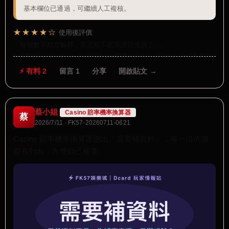
基本欄位已通過，可繼續人工複核。
★★★★☆
使用後評價
每個數字都有解釋，看完順手把原理段也讀了。
⚡ 有料 2
留言 1
分享
開啟貼文 →
蔡小姐
Casino 賠率機率換算器
蔡
2026/7/11 · FK57-20260711-0621
Casino 賠率機率換算器跑出「需要補資料」，每一項依據
都有列出，方便自己複查。