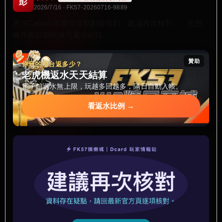
彭
2026/7/16 · FK57-20260716-9889
跑完Casino 娛樂預算規劃器得到「建議再次核對」，先把
條件與日期留成可重現紀錄。
贊助
你玩的那台返多少？
老虎機返水天天結算
電子館返水無上限，玩越多回越多，隔日自動入帳。
看返水比例 →