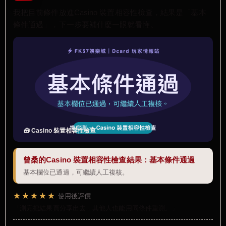
我把目前條件放進Casino 裝置相容性檢查，結果是「基本
條件通過」，下一步要補什麼一眼就看懂。
🧰 Casino 裝置相容性檢查
曾桑的Casino 裝置相容性檢查結果：基本條件通過
基本欄位已通過，可繼續人工複核。
★★★★★
使用後評價
測完把結果頁分享出去，其他人也能用同條件重測。