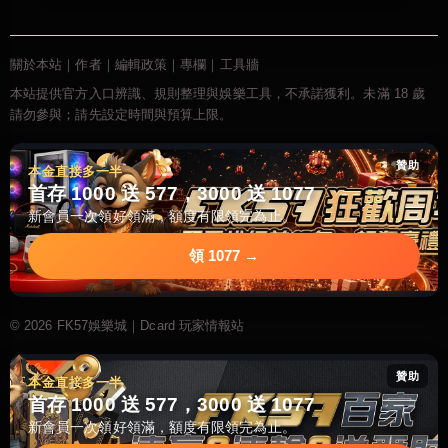
關於本站
｜
作者
｜
編輯政策
｜
專欄
｜
工具牆
本站提供官方入口辨識、規則整理與娛樂工具，不承諾獲利。未滿 18 歲
請勿參與；請先設定時間與預算上限。
贊助
本金直接多一半
首存 1000 送 577，3000 送 1077
新會員一次領好領滿，額度有限領完為止。
領 1077 →
© 2026 FK57娛樂城｜Dcard 玩家情報站
贊助
本金直接多一半
首存 1000 送 577，3000 送 1077
新會員一次領好領滿，額度有限領完為止。