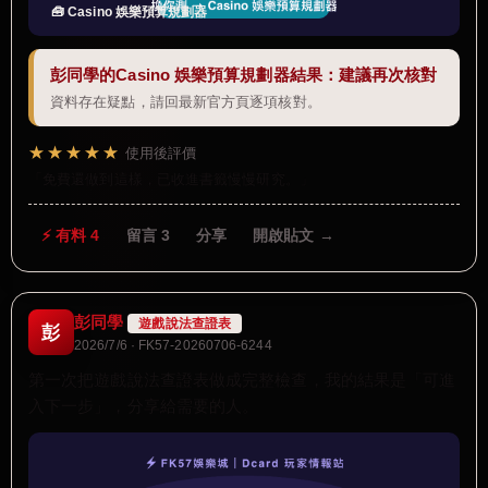
🧰 Casino 娛樂預算規劃器
彭同學的Casino 娛樂預算規劃器結果：建議再次核對
資料存在疑點，請回最新官方頁逐項核對。
★★★★★
使用後評價
免費還做到這樣，已收進書籤慢慢研究。
⚡ 有料 4
留言 3
分享
開啟貼文 →
彭同學
遊戲說法查證表
彭
2026/7/6 · FK57-20260706-6244
第一次把遊戲說法查證表做成完整檢查，我的結果是「可進
入下一步」，分享給需要的人。