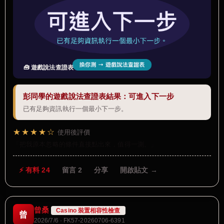
🧰 遊戲說法查證表
彭同學的遊戲說法查證表結果：可進入下一步
已有足夠資訊執行一個最小下一步。
★★★★☆
使用後評價
把我原本忽略的條件直接點出來，值得一測。
⚡ 有料 24
留言 2
分享
開啟貼文 →
曾桑
Casino 裝置相容性檢查
曾
2026/7/6 · FK57-20260706-6391