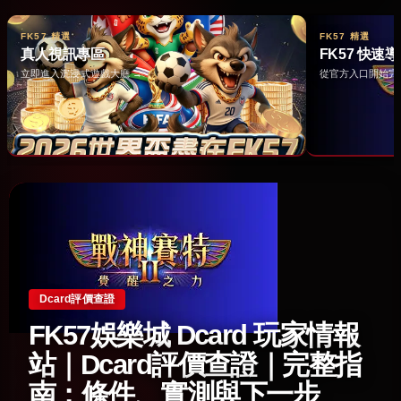
FK57 精選
FK57 精選
真人視訊專區
FK57 快速
立即進入沉浸式遊戲大廳 →
從官方入口開始完
Dcard評價查證
FK57娛樂城 Dcard 玩家情報
站｜Dcard評價查證｜完整指
南：條件、實測與下一步