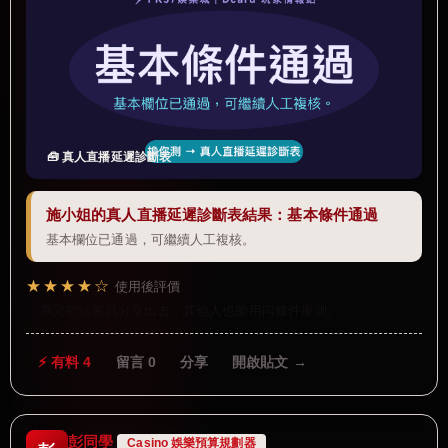
🧰 真人直播延遲診斷表
施小姐的真人直播延遲診斷表結果：基本條件通過
基本欄位已通過，可繼續人工複核。
★★★★☆
使用後評價
測完把結果頁分享出去，其他人也能用同條件重測。
⚡ 有料 4
留言 0
分享
開啟貼文 →
彭同學
Casino 娛樂預算規劃器