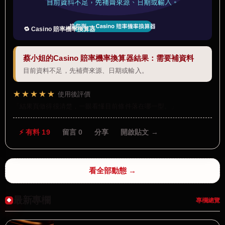
🔁 Casino 賠率機率換算器
蔡小姐的Casino 賠率機率換算器結果：需要補資料
目前資料不足，先補齊來源、日期或輸入。
★★★★★
使用後評價
結果頁做得很清楚，一眼看懂目前條件落在哪一型。
⚡ 有料 19
留言 0
分享
開啟貼文 →
看全部動態 →
最新專欄
專欄總覽