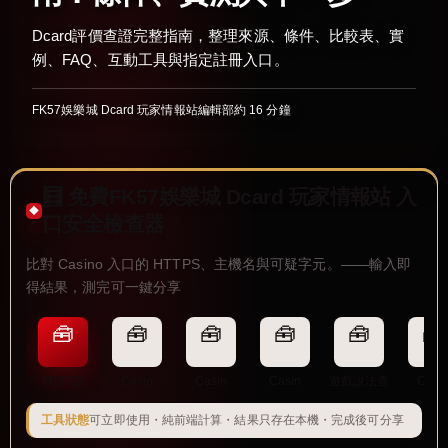
Dcard評價查證完整指南，整理來源、條件、比較表、實
例、FAQ、互動工具與指定註冊入口。
FK57娛樂城 Dcard 玩家情報站編輯部
約 16 分鐘
🧮 免費FK57娛樂城 Dcard 玩家情報站 入
口安全檢查器
比對 Casino 入口的 HTTPS、主機名與可疑字元。——輸入即
得結果，測完可一鍵分享
🧰
🧰
🧰
🧰
🧰
🧰
FK57娛
Casin
Casin
Casin
遊戲說法查
Casi
工具狀態
可立即使用・純前端計算・結果只存在本機・完成後可分享