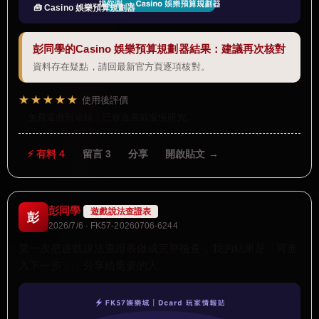
🧰 Casino 娛樂預算規劃器
彭同學的Casino 娛樂預算規劃器結果：建議再次核對
資料存在疑點，請回最新官方頁逐項核對。
★★★★★
使用後評價
免費還做到這樣，已收進書籤慢慢研究。
⚡ 有料 4
留言 3
分享
開啟貼文 →
彭同學
遊戲說法查證表
彭
2026/7/6 · FK57-20260706-6244
第一次把遊戲說法查證表做成完整檢查，我的結果是「可進
入下一步」，分享給需要的人。