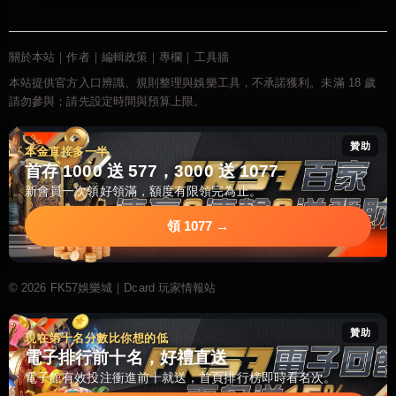
關於本站
｜
作者
｜
編輯政策
｜
專欄
｜
工具牆
本站提供官方入口辨識、規則整理與娛樂工具，不承諾獲利。未滿 18 歲
請勿參與；請先設定時間與預算上限。
贊助
本金直接多一半
首存 1000 送 577，3000 送 1077
新會員一次領好領滿，額度有限領完為止。
領 1077 →
© 2026 FK57娛樂城｜Dcard 玩家情報站
贊助
現在第十名分數比你想的低
電子排行前十名，好禮直送
電子館有效投注衝進前十就送，首頁排行榜即時看名次。