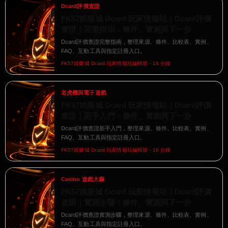
Dcard評價查證
FK57娛樂城 Dcard 玩家情報站｜Dcard評價
查證｜完整指南：條件、實測與下一步
Dcard評價查證完整指南，整理來源、條件、比較表、實例、
FAQ、互動工具與指定註冊入口。
FK57娛樂城 Dcard 玩家情報站編輯部・16 分鐘
老虎機與電子遊戲
FK57娛樂城 Dcard 玩家情報站｜Dcard評價
查證｜新手入門：條件、實測與下一步
Dcard評價查證新手入門，整理來源、條件、比較表、實例、
FAQ、互動工具與指定註冊入口。
FK57娛樂城 Dcard 玩家情報站編輯部・16 分鐘
Casino 遊戲大廳
FK57娛樂城 Dcard 玩家情報站｜Dcard評價
查證｜實測步驟：條件、實測與下一步
Dcard評價查證實測步驟，整理來源、條件、比較表、實例、
FAQ、互動工具與指定註冊入口。