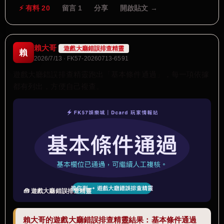
⚡ 有料 20
留言 1
分享
開啟貼文 →
賴大哥
遊戲大廳錯誤排查精靈
賴
2026/7/13 · FK57-20260713-6591
遊戲大廳錯誤排查精靈跑出「基本條件通過」，每一項依據
都有列出，方便自己複查。
🧰 遊戲大廳錯誤排查精靈
賴大哥的遊戲大廳錯誤排查精靈結果：基本條件通過