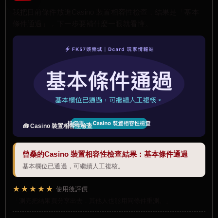
我把目前條件放進Casino 裝置相容性檢查，結果是「基本
條件通過」，下一步要補什麼一眼就看懂。
🧰 Casino 裝置相容性檢查
曾桑的Casino 裝置相容性檢查結果：基本條件通過
基本欄位已通過，可繼續人工複核。
★★★★★
使用後評價
測完把結果頁分享出去，其他人也能用同條件重測。