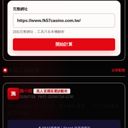
完整網址
請貼完整網址，工具只在本機解析
開始計算
今日工具結果
全部動態
施小姐
真人直播延遲診斷表
施
2026/7/18 · FK57-20260718-1230
同一組資料再測一次仍是「基本條件通過」，比只靠印象判
斷清楚很多。