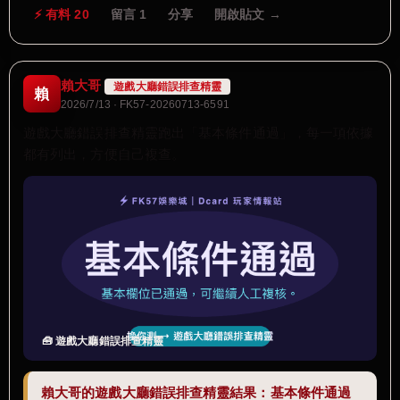
⚡ 有料 20
留言 1
分享
開啟貼文 →
賴大哥
遊戲大廳錯誤排查精靈
賴
2026/7/13 · FK57-20260713-6591
遊戲大廳錯誤排查精靈跑出「基本條件通過」，每一項依據
都有列出，方便自己複查。
🧰 遊戲大廳錯誤排查精靈
賴大哥的遊戲大廳錯誤排查精靈結果：基本條件通過