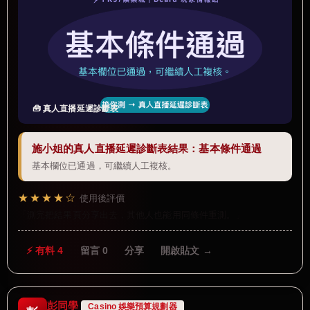
🧰 真人直播延遲診斷表
施小姐的真人直播延遲診斷表結果：基本條件通過
基本欄位已通過，可繼續人工複核。
★★★★☆
使用後評價
測完把結果頁分享出去，其他人也能用同條件重測。
⚡ 有料 4
留言 0
分享
開啟貼文 →
彭同學
Casino 娛樂預算規劃器