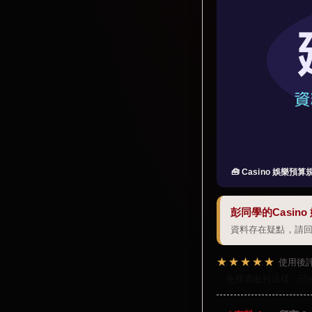
🧰 Casino 娛樂預
彭同學的Casi
資料存在疑點，請
★★★★★
使用後
免費還做到這樣，已