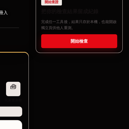
開始查證
把你的檢查結果留成紀錄
冊入
完成任一工具後，結果只存於本機，也能開啟
獨立頁供他人重測。
開始檢查
🧰
🧰
🧰
🔁
🧰
📡
錯
玩家實測整
真人直播延
真人百家樂
Casin
Casin
真人桌流程