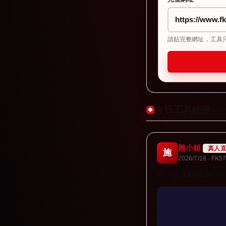
請貼完整網址，工具
今日工具結果
施小姐
真人
施
2026/7/18 · FK5
同一組資料再測一次