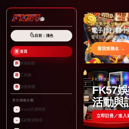
現在第十名分數比你
電子排行前十
🌜
目前：淺色
電子館有效投注衝進
看我第幾名 →
首
首頁
探
探索動態
器
工具牆
FK57廣告｜贊助
FK5
專
深度專欄
活動與
官方指南分類
Dcard評價查證
▪
立即註冊／進入
玩家實測整理
▪