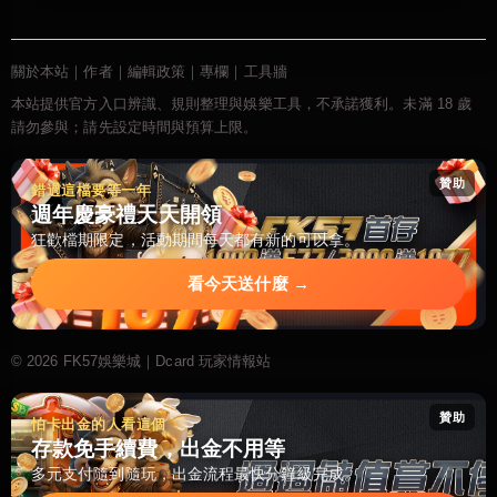
關於本站
｜
作者
｜
編輯政策
｜
專欄
｜
工具牆
本站提供官方入口辨識、規則整理與娛樂工具，不承諾獲利。未滿 18 歲
請勿參與；請先設定時間與預算上限。
贊助
錯過這檔要等一年
週年慶豪禮天天開領
狂歡檔期限定，活動期間每天都有新的可以拿。
看今天送什麼 →
© 2026 FK57娛樂城｜Dcard 玩家情報站
贊助
怕卡出金的人看這個
存款免手續費，出金不用等
多元支付隨到隨玩，出金流程最快分鐘級完成。