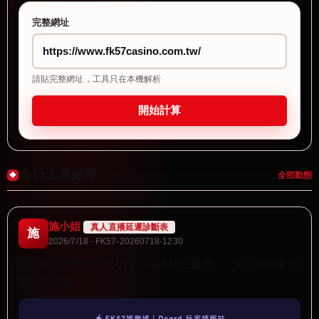
完整網址
請貼完整網址，工具只在本機解析
開始計算
今日工具結果
全部動態
施小姐
真人直播延遲診斷表
施
2026/7/18 · FK57-20260718-1230
同一組資料再測一次仍是「基本條件通過」，比只靠印象判
斷清楚很多。