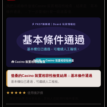
我把目前條件放進Casino 裝置相容性檢查，結果是「基本
條件通過」，下一步要補什麼一眼就看懂。
🧰 Casino 裝置相容性檢查
曾桑的Casino 裝置相容性檢查結果：基本條件通過
基本欄位已通過，可繼續人工複核。
★★★★★
使用後評價
測完把結果頁分享出去，其他人也能用同條件重測。