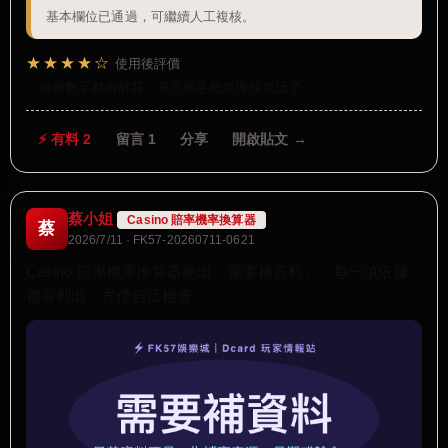
基本欄位已通過，可繼續人工複核。
★★★★☆
使用後評價
每個數字都有解釋，看完順手把原理段也讀了。
⚡ 有料 2
留言 1
分享
開啟貼文 →
蔡小姐
Casino 賠率機率換算器
蔡
2026/7/11 · FK57-20260711-0621
Casino 賠率機率換算器跑出「需要補資料」，每一項依據
都有列出，方便自己複查。