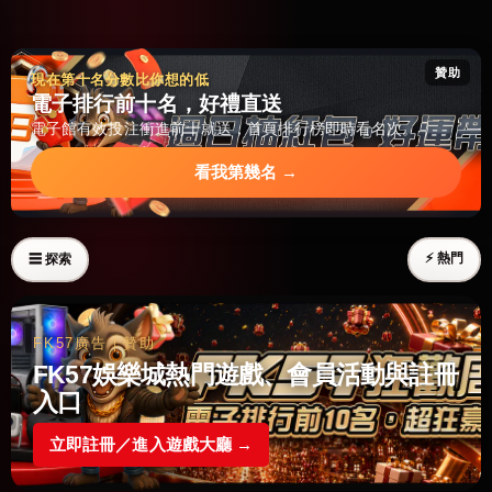
贊助
現在第十名分數比你想的低
電子排行前十名，好禮直送
電子館有效投注衝進前十就送，首頁排行榜即時看名次。
看我第幾名 →
⚡ 熱門
☰ 探索
FK57廣告｜贊助
FK57娛樂城熱門遊戲、會員活動與註冊
入口
立即註冊／進入遊戲大廳 →