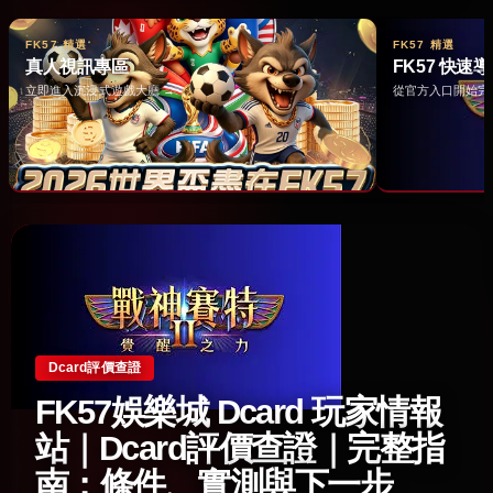
FK57 精選
FK57 精選
真人視訊專區
FK57 快速
立即進入沉浸式遊戲大廳 →
從官方入口開始完
Dcard評價查證
FK57娛樂城 Dcard 玩家情報
站｜Dcard評價查證｜完整指
南：條件、實測與下一步