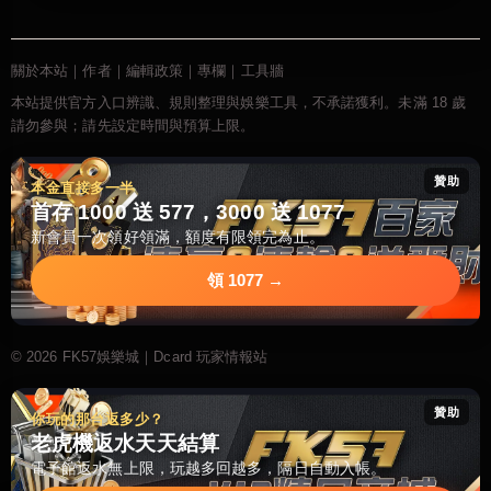
關於本站
｜
作者
｜
編輯政策
｜
專欄
｜
工具牆
本站提供官方入口辨識、規則整理與娛樂工具，不承諾獲利。未滿 18 歲
請勿參與；請先設定時間與預算上限。
贊助
本金直接多一半
首存 1000 送 577，3000 送 1077
新會員一次領好領滿，額度有限領完為止。
領 1077 →
© 2026 FK57娛樂城｜Dcard 玩家情報站
贊助
你玩的那台返多少？
老虎機返水天天結算
電子館返水無上限，玩越多回越多，隔日自動入帳。