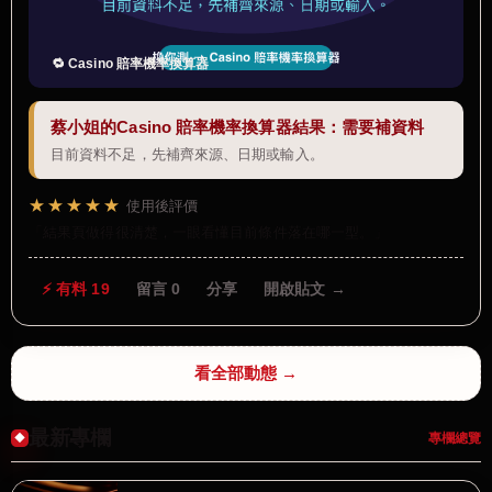
🔁 Casino 賠率機率換算器
蔡小姐的Casino 賠率機率換算器結果：需要補資料
目前資料不足，先補齊來源、日期或輸入。
★★★★★
使用後評價
結果頁做得很清楚，一眼看懂目前條件落在哪一型。
⚡ 有料 19
留言 0
分享
開啟貼文 →
看全部動態 →
最新專欄
專欄總覽