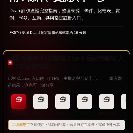
Dcard評價查證完整指南，整理來源、條件、比較表、實
例、FAQ、互動工具與指定註冊入口。
FK57娛樂城 Dcard 玩家情報站編輯部
約 16 分鐘
🧮 免費FK57娛樂城 Dcard 玩家情報站 入
口安全檢查器
比對 Casino 入口的 HTTPS、主機名與可疑字元。——輸入即
得結果，測完可一鍵分享
🧰
🧰
🧰
🧰
🧰
🧰
FK57娛
Casin
Casin
Casin
遊戲說法查
Casi
工具狀態
可立即使用・純前端計算・結果只存在本機・完成後可分享