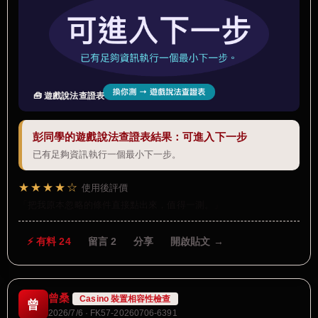
🧰 遊戲說法查證表
彭同學的遊戲說法查證表結果：可進入下一步
已有足夠資訊執行一個最小下一步。
★★★★☆
使用後評價
把我原本忽略的條件直接點出來，值得一測。
⚡ 有料 24
留言 2
分享
開啟貼文 →
曾桑
Casino 裝置相容性檢查
曾
2026/7/6 · FK57-20260706-6391