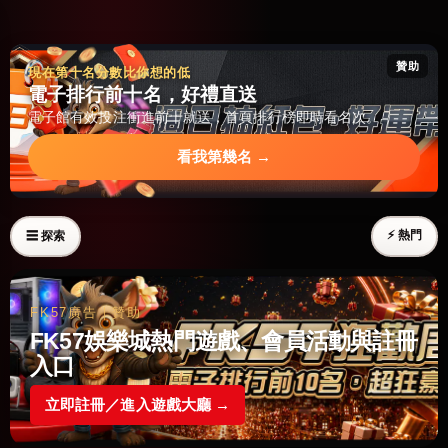
贊助
現在第十名分數比你想的低
電子排行前十名，好禮直送
電子館有效投注衝進前十就送，首頁排行榜即時看名次。
看我第幾名 →
⚡ 熱門
☰ 探索
FK57廣告｜贊助
FK57娛樂城熱門遊戲、會員活動與註冊
入口
立即註冊／進入遊戲大廳 →