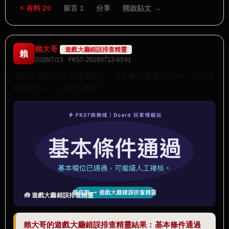
⚡ 有料 20
留言 1
分享
開啟貼文 →
賴大哥
遊戲大廳錯誤排查精靈
賴
2026/7/13 · FK57-20260713-6591
遊戲大廳錯誤排查精靈跑出「基本條件通過」，每一項依據
都有列出，方便自己複查。
🧰 遊戲大廳錯誤排查精靈
賴大哥的遊戲大廳錯誤排查精靈結果：基本條件通過