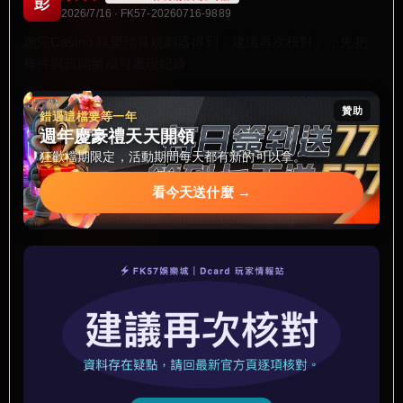
彭
2026/7/16 · FK57-20260716-9889
跑完Casino 娛樂預算規劃器得到「建議再次核對」，先把
條件與日期留成可重現紀錄。
贊助
錯過這檔要等一年
週年慶豪禮天天開領
狂歡檔期限定，活動期間每天都有新的可以拿。
看今天送什麼 →