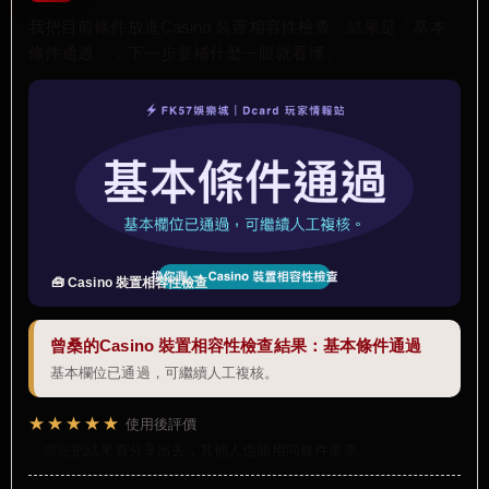
我把目前條件放進Casino 裝置相容性檢查，結果是「基本
條件通過」，下一步要補什麼一眼就看懂。
🧰 Casino 裝置相容性檢查
曾桑的Casino 裝置相容性檢查結果：基本條件通過
基本欄位已通過，可繼續人工複核。
★★★★★
使用後評價
測完把結果頁分享出去，其他人也能用同條件重測。