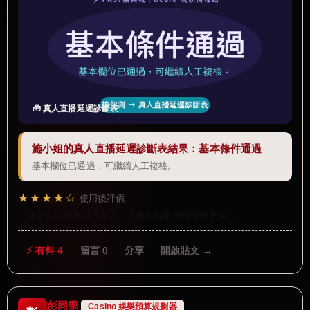
🧰 真人直播延遲診斷表
施小姐的真人直播延遲診斷表結果：基本條件通過
基本欄位已通過，可繼續人工複核。
★★★★☆
使用後評價
測完把結果頁分享出去，其他人也能用同條件重測。
⚡ 有料 4
留言 0
分享
開啟貼文 →
彭同學
Casino 娛樂預算規劃器