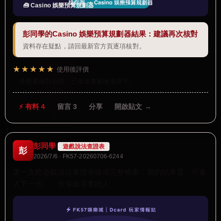
🧰 Casino 娛樂預算規劃器
彭同學的Casino 娛樂預算規劃器結果：建議再次核對
資料存在疑點，請回最新官方頁逐項核對。
★★★★★
使用後評價
免費還做到這樣，已收進書籤慢慢研究。
⚡ 有料 4
留言 3
分享
開啟貼文 →
彭同學
遊戲說法查證表
彭
2026/7/6 · FK57-20260706-6244
第一次把遊戲說法查證表做成完整檢查，我的結果是「可進
入下一步」，分享給需要的人。