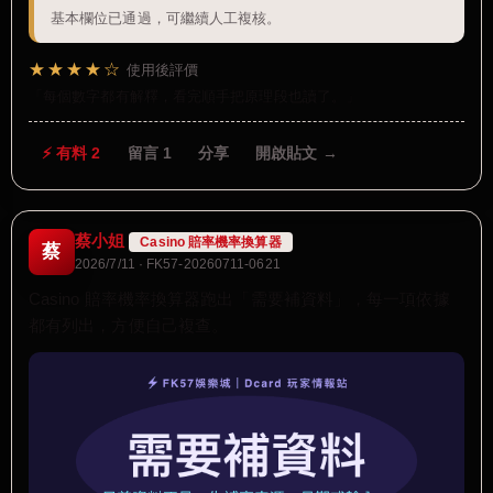
基本欄位已通過，可繼續人工複核。
★★★★☆
使用後評價
每個數字都有解釋，看完順手把原理段也讀了。
⚡ 有料 2
留言 1
分享
開啟貼文 →
蔡小姐
Casino 賠率機率換算器
蔡
2026/7/11 · FK57-20260711-0621
Casino 賠率機率換算器跑出「需要補資料」，每一項依據
都有列出，方便自己複查。