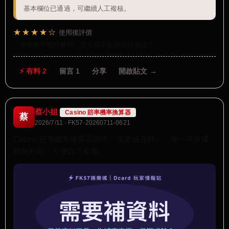
基本欄位已通過，可繼續人工複核。
★★★★☆
使用後評價
每個數字都有解釋，看完順手把原理段也讀了。
⚡ 有料 2
留言 1
分享
開啟貼文 →
蔡小姐
Casino 賠率機率換算器
蔡
2026/7/11 · FK57-20260711-0621
Casino 賠率機率換算器跑出「需要補資料」，每一項依據
都有列出，方便自己複查。