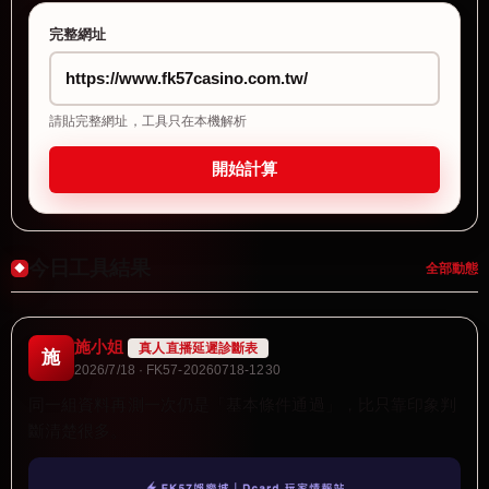
完整網址
請貼完整網址，工具只在本機解析
開始計算
今日工具結果
全部動態
施小姐
真人直播延遲診斷表
施
2026/7/18 · FK57-20260718-1230
同一組資料再測一次仍是「基本條件通過」，比只靠印象判
斷清楚很多。