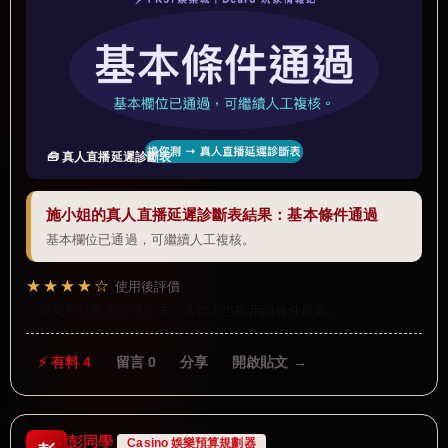
🧰 真人直播延遲診斷表
施小姐的真人直播延遲診斷表結果：基本條件通過
基本欄位已通過，可繼續人工複核。
★★★★☆
使用後評價
測完把結果頁分享出去，其他人也能用同條件重測。
⚡ 有料 4
留言 0
分享
開啟貼文 →
彭同學
Casino 娛樂預算規劃器