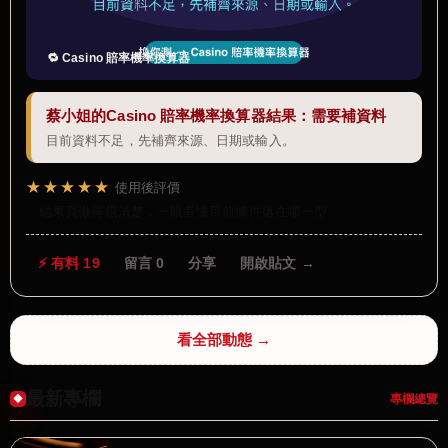
🔁 Casino 賠率機率換算器
蔡小姐的Casino 賠率機率換算器結果：需要補資料
目前資料不足，先補齊來源、日期或輸入。
★★★★★
使用後評價
結果頁做得很清楚，一眼看懂目前條件落在哪一型。
⚡ 有料 19
留言 0
分享
開啟貼文 →
看全部動態 →
最新專欄
專欄總覽