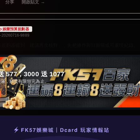
分享
開啟貼文 →
ino 娛樂預算規劃器
7-20260716-9889
娛樂預算規劃器得到「建議再次核對」，先把條件與日期留成可重現紀錄。
送 577，3000 送 1077
領滿，額度有限領完為止。