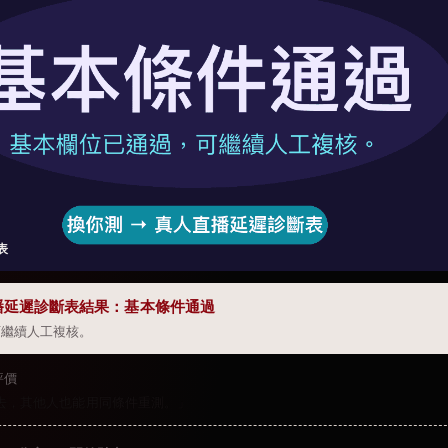
表
播延遲診斷表結果：基本條件通過
可繼續人工複核。
評價
去，其他人也能用同條件重測。