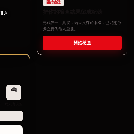
開始查證
把你的檢查結果留成紀錄
冊入
完成任一工具後，結果只存於本機，也能開啟
獨立頁供他人重測。
開始檢查
🧰
🧰
🧰
🔁
🧰
📡
錯
玩家實測整
真人直播延
真人百家樂
Casin
Casin
真人桌流程