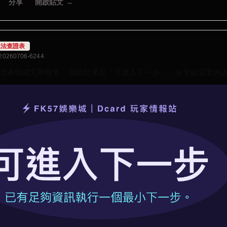
分享
開啟貼文 →
說法查證表
-20260706-6244
證表做成完整檢查，我的結果是「可進入下一步」，分享給需要的