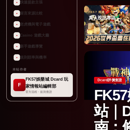
快速提款主張
▪
FK57 精選
留言來源比較
▪
真人視訊專區
老虎機與電子遊戲
▪
立即進入沉浸式遊戲大廳 →
Casino 遊戲大廳
▪
新手遊戲導覽
▪
規則賠率與機率
▪
本站作者
FK57娛樂城 Dcard 玩
Dcard評價查證
F
家情報站編輯部
FK5
官方流程・規則查證
站｜D
南：