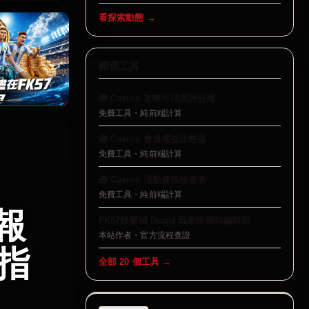
看探索動態 →
精選工具
🧰 Casino 攻略可信度評分器
免費工具・純前端計算
🧰 Casino 會員權益比較器
免費工具・純前端計算
🧰 Casino 活動資格檢查表
免費工具・純前端計算
情報
FK57娛樂城 Dcard 玩家情報站編輯部
本站作者・官方流程查證
整指
全部 20 個工具 →