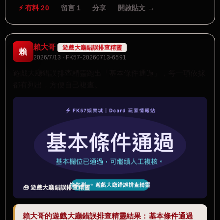
⚡ 有料 20
留言 1
分享
開啟貼文 →
賴大哥
遊戲大廳錯誤排查精靈
賴
2026/7/13 · FK57-20260713-6591
遊戲大廳錯誤排查精靈跑出「基本條件通過」，每一項依據
都有列出，方便自己複查。
🧰 遊戲大廳錯誤排查精靈
賴大哥的遊戲大廳錯誤排查精靈結果：基本條件通過