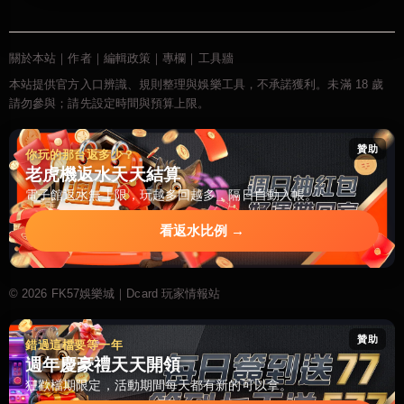
關於本站
｜
作者
｜
編輯政策
｜
專欄
｜
工具牆
本站提供官方入口辨識、規則整理與娛樂工具，不承諾獲利。未滿 18 歲
請勿參與；請先設定時間與預算上限。
贊助
你玩的那台返多少？
老虎機返水天天結算
電子館返水無上限，玩越多回越多，隔日自動入帳。
看返水比例 →
© 2026 FK57娛樂城｜Dcard 玩家情報站
贊助
錯過這檔要等一年
週年慶豪禮天天開領
狂歡檔期限定，活動期間每天都有新的可以拿。