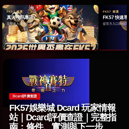
FK57 精選
FK57 精選
真人視訊專區
FK57 快速
立即進入沉浸式遊戲大廳 →
從官方入口開始完
Dcard評價查證
FK57娛樂城 Dcard 玩家情報
站｜Dcard評價查證｜完整指
南：條件、實測與下一步