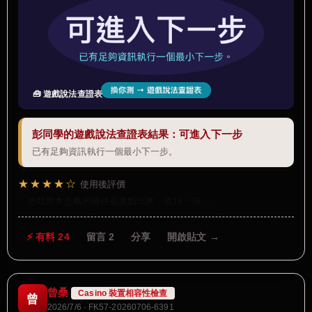
🧰 遊戲說法查證表
彭同學的遊戲說法查證表結果：可進入下一步
已有足夠資訊執行一個最小下一步。
★★★★☆
使用後評價
把我原本忽略的條件直接點出來，值得一測。
⚡ 有料 24
留言 2
分享
開啟貼文 →
曾桑
Casino 裝置相容性檢查
曾
2026/7/6 · FK57-20260706-6391