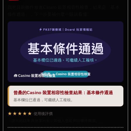
我把目前條件放進Casino 裝置相容性檢查，結果是「基本
條件通過」，下一步要補什麼一眼就看懂。
🧰 Casino 裝置相容性檢查
曾桑的Casino 裝置相容性檢查結果：基本條件通過
基本欄位已通過，可繼續人工複核。
★★★★★
使用後評價
測完把結果頁分享出去，其他人也能用同條件重測。