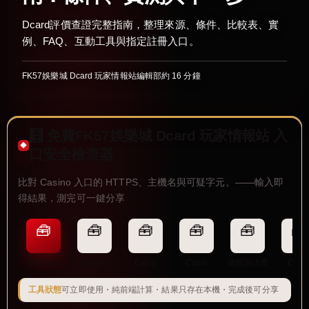
Dcard評價查證完整指南，整理來源、條件、比較表、實
例、FAQ、互動工具與指定註冊入口。
FK57娛樂城 Dcard 玩家情報站編輯部
約 16 分鐘
🧮 免費FK57娛樂城 Dcard 玩家情報站 入
口安全檢查器
比對 Casino 入口的 HTTPS、主機名與可疑字元。——輸入即
得結果，測完可一鍵分享
🧰
🧰
🧰
🧰
🧰
🧰
FK57娛
Casin
Casin
Casin
遊戲說法查
Casi
工具狀態
可立即使用・純前端計算・結果只存在本機・完成後可分享