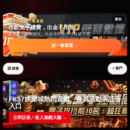
贊助
怕卡出金的人看這個
存款免手續費，出金不用等
多元支付隨到隨玩，出金流程最快分鐘級完成。
試一筆看看 →
⚡ 熱門
☰ 探索
FK57廣告｜贊助
FK57娛樂城熱門遊戲、會員活動與註冊
入口
立即註冊／進入遊戲大廳 →