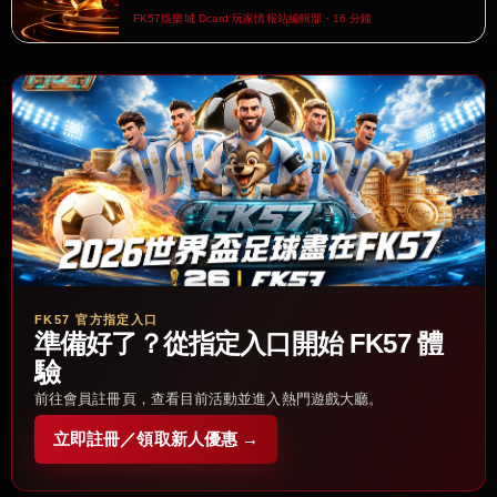
FK57娛樂城 Dcard 玩家情報站編輯部・16 分鐘
FK57 官方指定入口
準備好了？從指定入口開始 FK57 體
驗
前往會員註冊頁，查看目前活動並進入熱門遊戲大廳。
立即註冊／領取新人優惠 →