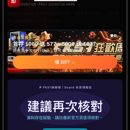
彭
2026/7/16 · FK57-20260716-9889
跑完Casino 娛樂預算規劃器得到「建議再次核對」，先把
條件與日期留成可重現紀錄。
贊助
本金直接多一半
首存 1000 送 577，3000 送 1077
新會員一次領好領滿，額度有限領完為止。
領 1077 →