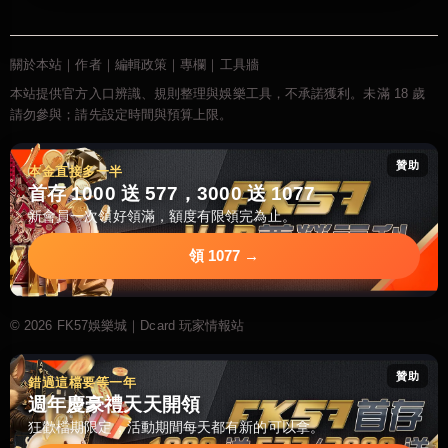
關於本站
｜
作者
｜
編輯政策
｜
專欄
｜
工具牆
本站提供官方入口辨識、規則整理與娛樂工具，不承諾獲利。未滿 18 歲
請勿參與；請先設定時間與預算上限。
贊助
本金直接多一半
首存 1000 送 577，3000 送 1077
新會員一次領好領滿，額度有限領完為止。
領 1077 →
© 2026 FK57娛樂城｜Dcard 玩家情報站
贊助
錯過這檔要等一年
週年慶豪禮天天開領
狂歡檔期限定，活動期間每天都有新的可以拿。