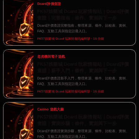
Dcard評價查證
FK57娛樂城 Dcard 玩家情報站｜Dcard評價
查證｜完整指南：條件、實測與下一步
Dcard評價查證完整指南，整理來源、條件、比較表、實例、
FAQ、互動工具與指定註冊入口。
FK57娛樂城 Dcard 玩家情報站編輯部・16 分鐘
老虎機與電子遊戲
FK57娛樂城 Dcard 玩家情報站｜Dcard評價
查證｜新手入門：條件、實測與下一步
Dcard評價查證新手入門，整理來源、條件、比較表、實例、
FAQ、互動工具與指定註冊入口。
FK57娛樂城 Dcard 玩家情報站編輯部・16 分鐘
Casino 遊戲大廳
FK57娛樂城 Dcard 玩家情報站｜Dcard評價
查證｜實測步驟：條件、實測與下一步
Dcard評價查證實測步驟，整理來源、條件、比較表、實例、
FAQ、互動工具與指定註冊入口。