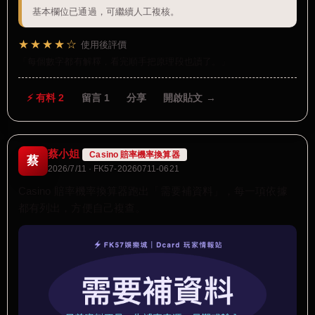
基本欄位已通過，可繼續人工複核。
★★★★☆
使用後評價
每個數字都有解釋，看完順手把原理段也讀了。
⚡ 有料 2
留言 1
分享
開啟貼文 →
蔡小姐
Casino 賠率機率換算器
蔡
2026/7/11 · FK57-20260711-0621
Casino 賠率機率換算器跑出「需要補資料」，每一項依據
都有列出，方便自己複查。