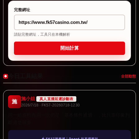
完整網址
請貼完整網址，工具只在本機解析
開始計算
今日工具結果
全部動態
施小姐
真人直播延遲診斷表
施
2026/7/18 · FK57-20260718-1230
同一組資料再測一次仍是「基本條件通過」，比只靠印象判
斷清楚很多。