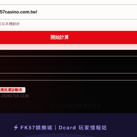
只在本機解析
開始計算
直播延遲診斷表
7-20260718-1230
仍是「基本條件通過」，比只靠印象判斷清楚很多。