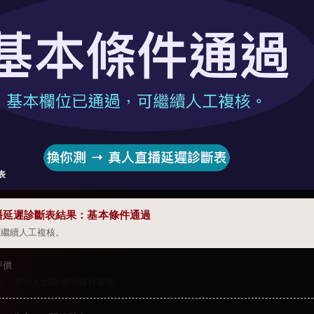
表
播延遲診斷表結果：基本條件通過
可繼續人工複核。
評價
去，其他人也能用同條件重測。