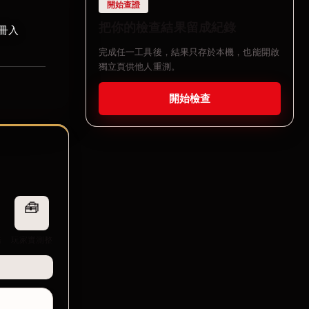
開始查證
把你的檢查結果留成紀錄
冊入
完成任一工具後，結果只存於本機，也能開啟
獨立頁供他人重測。
開始檢查
🧰
🧰
🧰
🔁
🧰
📡
錯
玩家實測整
真人直播延
真人百家樂
Casin
Casin
真人桌流程