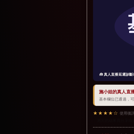
🧰 真人直播延遲診斷
施小姐的真人直
基本欄位已通過，
★★★★☆
使用後
測完把結果頁分享出