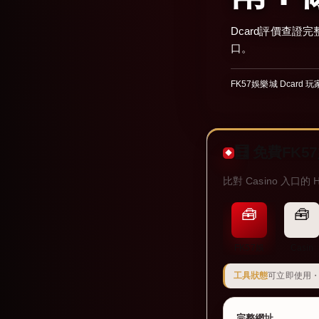
Dcard評價查
口。
FK57娛樂城 Dcard
🧮 免費FK
比對 Casino 入
🧰
🧰
FK57娛
Casin
工具狀態
可立即使用
完整網址