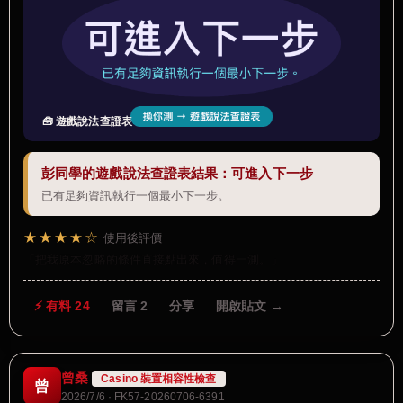
🧰 遊戲說法查證表
彭同學的遊戲說法查證表結果：可進入下一步
已有足夠資訊執行一個最小下一步。
★★★★☆
使用後評價
把我原本忽略的條件直接點出來，值得一測。
⚡ 有料 24
留言 2
分享
開啟貼文 →
曾桑
Casino 裝置相容性檢查
曾
2026/7/6 · FK57-20260706-6391