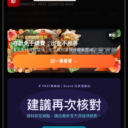
彭
2026/7/16 · FK57-20260716-9889
跑完Casino 娛樂預算規劃器得到「建議再次核對」，先把
條件與日期留成可重現紀錄。
贊助
怕卡出金的人看這個
存款免手續費，出金不用等
多元支付隨到隨玩，出金流程最快分鐘級完成。
試一筆看看 →