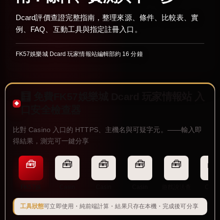
Dcard評價查證完整指南，整理來源、條件、比較表、實
例、FAQ、互動工具與指定註冊入口。
FK57娛樂城 Dcard 玩家情報站編輯部
約 16 分鐘
🧮 免費FK57娛樂城 Dcard 玩家情報站 入
口安全檢查器
比對 Casino 入口的 HTTPS、主機名與可疑字元。——輸入即
得結果，測完可一鍵分享
🧰
🧰
🧰
🧰
🧰
🧰
FK57娛
Casin
Casin
Casin
遊戲說法查
Casi
工具狀態
可立即使用・純前端計算・結果只存在本機・完成後可分享