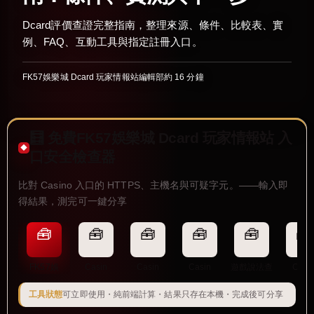
Dcard評價查證完整指南，整理來源、條件、比較表、實
例、FAQ、互動工具與指定註冊入口。
FK57娛樂城 Dcard 玩家情報站編輯部
約 16 分鐘
🧮 免費FK57娛樂城 Dcard 玩家情報站 入
口安全檢查器
比對 Casino 入口的 HTTPS、主機名與可疑字元。——輸入即
得結果，測完可一鍵分享
🧰
🧰
🧰
🧰
🧰
🧰
FK57娛
Casin
Casin
Casin
遊戲說法查
Casi
工具狀態
可立即使用・純前端計算・結果只存在本機・完成後可分享