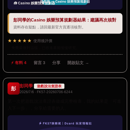
🧰 Casino 娛樂預算規劃器
彭同學的Casino 娛樂預算規劃器結果：建議再次核對
資料存在疑點，請回最新官方頁逐項核對。
★★★★★
使用後評價
免費還做到這樣，已收進書籤慢慢研究。
⚡ 有料 4
留言 3
分享
開啟貼文 →
彭同學
遊戲說法查證表
彭
2026/7/6 · FK57-20260706-6244
第一次把遊戲說法查證表做成完整檢查，我的結果是「可進
入下一步」，分享給需要的人。