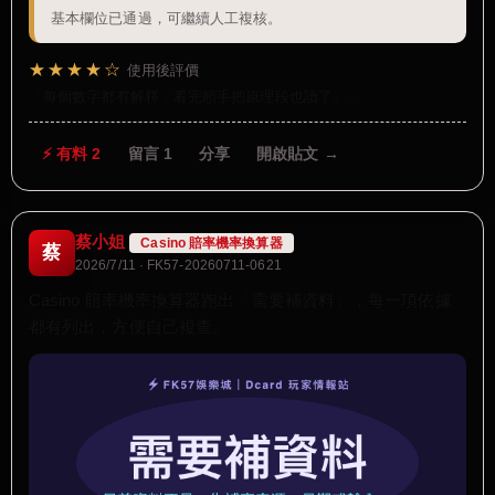
基本欄位已通過，可繼續人工複核。
★★★★☆
使用後評價
每個數字都有解釋，看完順手把原理段也讀了。
⚡ 有料 2
留言 1
分享
開啟貼文 →
蔡小姐
Casino 賠率機率換算器
蔡
2026/7/11 · FK57-20260711-0621
Casino 賠率機率換算器跑出「需要補資料」，每一項依據
都有列出，方便自己複查。