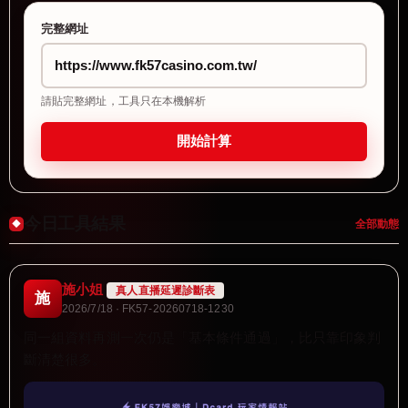
完整網址
請貼完整網址，工具只在本機解析
開始計算
今日工具結果
全部動態
施小姐
真人直播延遲診斷表
施
2026/7/18 · FK57-20260718-1230
同一組資料再測一次仍是「基本條件通過」，比只靠印象判
斷清楚很多。