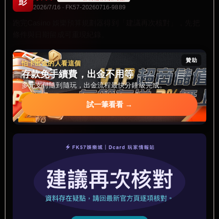
彭
2026/7/16 · FK57-20260716-9889
跑完Casino 娛樂預算規劃器得到「建議再次核對」，先把
條件與日期留成可重現紀錄。
贊助
怕卡出金的人看這個
存款免手續費，出金不用等
多元支付隨到隨玩，出金流程最快分鐘級完成。
試一筆看看 →