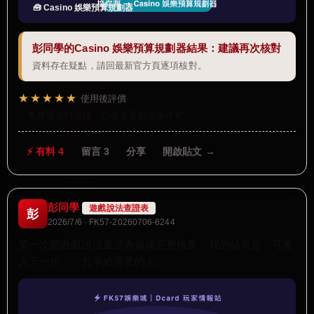
🧰 Casino 娛樂預算規劃器
彭同學的Casino 娛樂預算規劃器結果：建議再次核對
資料存在疑點，請回最新官方頁逐項核對。
★★★★★
使用後評價
免費還做到這樣，已收進書籤慢慢研究。
⚡ 有料 4
留言 3
分享
開啟貼文 →
彭同學
遊戲說法查證表
彭
2026/7/6 · FK57-20260706-6244
第一次把遊戲說法查證表做成完整檢查，我的結果是「可進
入下一步」，分享給需要的人。