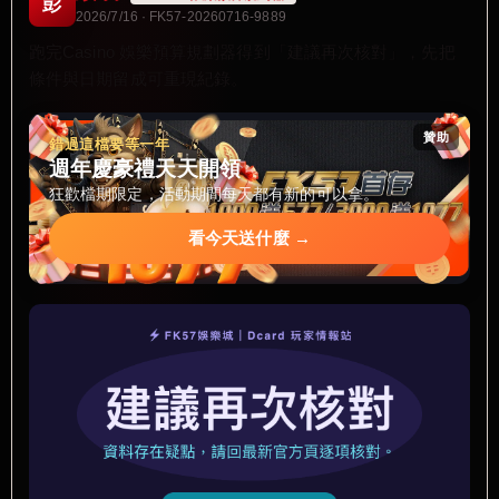
彭
2026/7/16 · FK57-20260716-9889
跑完Casino 娛樂預算規劃器得到「建議再次核對」，先把
條件與日期留成可重現紀錄。
贊助
錯過這檔要等一年
週年慶豪禮天天開領
狂歡檔期限定，活動期間每天都有新的可以拿。
看今天送什麼 →