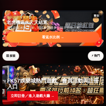
贊助
你玩的那台返多少？
老虎機返水天天結算
電子館返水無上限，玩越多回越多，隔日自動入帳。
看返水比例 →
⚡ 熱門
☰ 探索
FK57廣告｜贊助
FK57娛樂城熱門遊戲、會員活動與註冊
入口
立即註冊／進入遊戲大廳 →