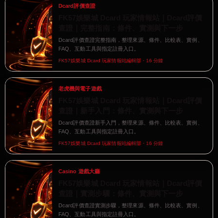
Dcard評價查證
FK57娛樂城 Dcard 玩家情報站｜Dcard評價
查證｜完整指南：條件、實測與下一步
Dcard評價查證完整指南，整理來源、條件、比較表、實例、
FAQ、互動工具與指定註冊入口。
FK57娛樂城 Dcard 玩家情報站編輯部・16 分鐘
老虎機與電子遊戲
FK57娛樂城 Dcard 玩家情報站｜Dcard評價
查證｜新手入門：條件、實測與下一步
Dcard評價查證新手入門，整理來源、條件、比較表、實例、
FAQ、互動工具與指定註冊入口。
FK57娛樂城 Dcard 玩家情報站編輯部・16 分鐘
Casino 遊戲大廳
FK57娛樂城 Dcard 玩家情報站｜Dcard評價
查證｜實測步驟：條件、實測與下一步
Dcard評價查證實測步驟，整理來源、條件、比較表、實例、
FAQ、互動工具與指定註冊入口。