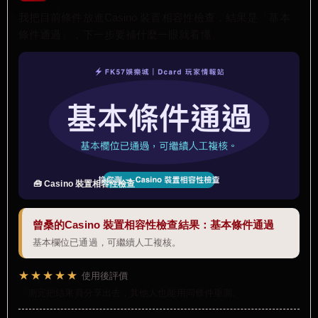
我把目前條件放進Casino 裝置相容性檢查，結果是「基本
條件通過」，下一步要補什麼一眼就看懂。
🧰 Casino 裝置相容性檢查
曾桑的Casino 裝置相容性檢查結果：基本條件通過
基本欄位已通過，可繼續人工複核。
★★★★★
使用後評價
測完把結果頁分享出去，其他人也能用同條件重測。