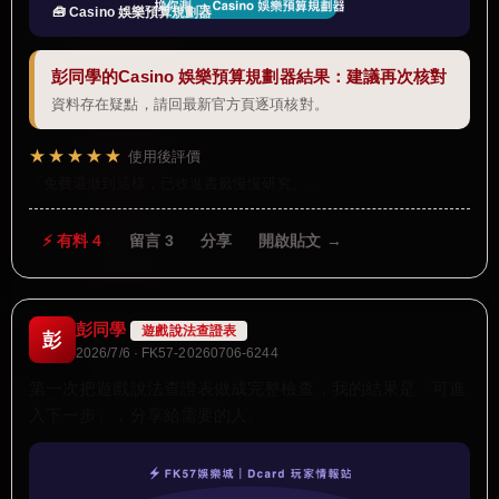
🧰 Casino 娛樂預算規劃器
彭同學的Casino 娛樂預算規劃器結果：建議再次核對
資料存在疑點，請回最新官方頁逐項核對。
★★★★★
使用後評價
免費還做到這樣，已收進書籤慢慢研究。
⚡ 有料 4
留言 3
分享
開啟貼文 →
彭同學
遊戲說法查證表
彭
2026/7/6 · FK57-20260706-6244
第一次把遊戲說法查證表做成完整檢查，我的結果是「可進
入下一步」，分享給需要的人。