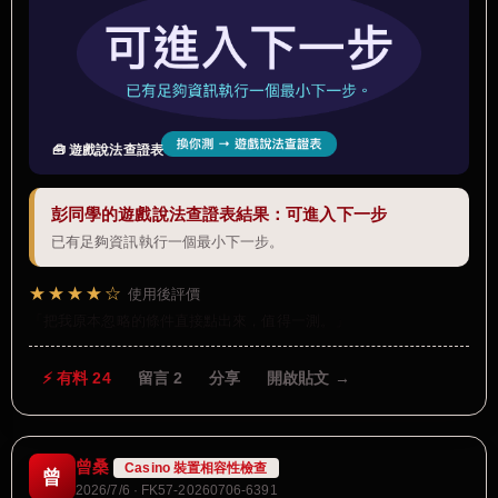
🧰 遊戲說法查證表
彭同學的遊戲說法查證表結果：可進入下一步
已有足夠資訊執行一個最小下一步。
★★★★☆
使用後評價
把我原本忽略的條件直接點出來，值得一測。
⚡ 有料 24
留言 2
分享
開啟貼文 →
曾桑
Casino 裝置相容性檢查
曾
2026/7/6 · FK57-20260706-6391