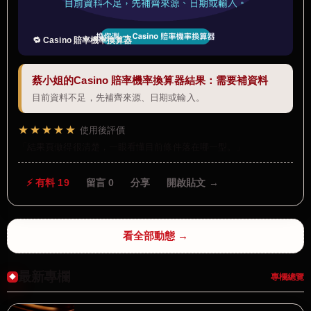
🔁 Casino 賠率機率換算器
蔡小姐的Casino 賠率機率換算器結果：需要補資料
目前資料不足，先補齊來源、日期或輸入。
★★★★★
使用後評價
結果頁做得很清楚，一眼看懂目前條件落在哪一型。
⚡ 有料 19
留言 0
分享
開啟貼文 →
看全部動態 →
最新專欄
專欄總覽