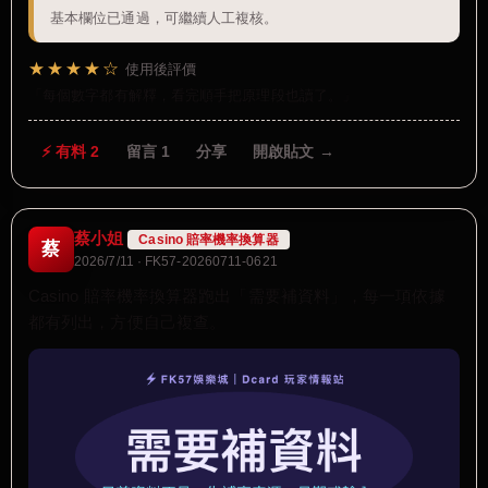
基本欄位已通過，可繼續人工複核。
★★★★☆
使用後評價
每個數字都有解釋，看完順手把原理段也讀了。
⚡ 有料 2
留言 1
分享
開啟貼文 →
蔡小姐
Casino 賠率機率換算器
蔡
2026/7/11 · FK57-20260711-0621
Casino 賠率機率換算器跑出「需要補資料」，每一項依據
都有列出，方便自己複查。