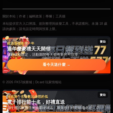
關於本站
｜
作者
｜
編輯政策
｜
專欄
｜
工具牆
本站提供官方入口辨識、規則整理與娛樂工具，不承諾獲利。未滿 18 歲
請勿參與；請先設定時間與預算上限。
贊助
錯過這檔要等一年
週年慶豪禮天天開領
狂歡檔期限定，活動期間每天都有新的可以拿。
看今天送什麼 →
© 2026 FK57娛樂城｜Dcard 玩家情報站
贊助
現在第十名分數比你想的低
電子排行前十名，好禮直送
電子館有效投注衝進前十就送，首頁排行榜即時看名次。