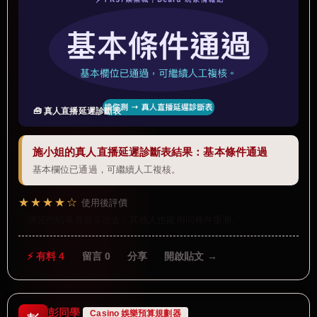
🧰 真人直播延遲診斷表
施小姐的真人直播延遲診斷表結果：基本條件通過
基本欄位已通過，可繼續人工複核。
★★★★☆
使用後評價
測完把結果頁分享出去，其他人也能用同條件重測。
⚡ 有料 4
留言 0
分享
開啟貼文 →
彭同學
Casino 娛樂預算規劃器