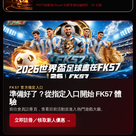
FK57娛樂城 Dcard 玩家情報站編輯部・16 分鐘
FK57 官方指定入口
準備好了？從指定入口開始 FK57 體
驗
前往會員註冊頁，查看目前活動並進入熱門遊戲大廳。
立即註冊／領取新人優惠 →