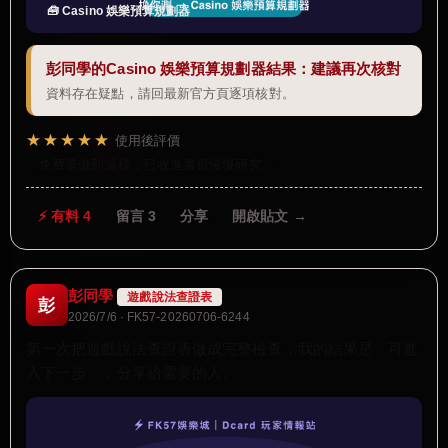
🧰 Casino 娛樂預算規劃器
彭同學的Casino 娛樂預算規劃器結果：建議再次核對
資料存在疑點，請回最新官方頁逐項核對。
★★★★★
使用後評價
免費還做到這樣，已收進書籤慢慢研究。
⚡ 有料 4
留言 3
分享
開啟貼文 →
彭同學
遊戲說法查證表
彭
2026/7/6 · FK57-20260706-6244
第一次把遊戲說法查證表做成完整檢查，我的結果是「可進
入下一步」，分享給需要的人。