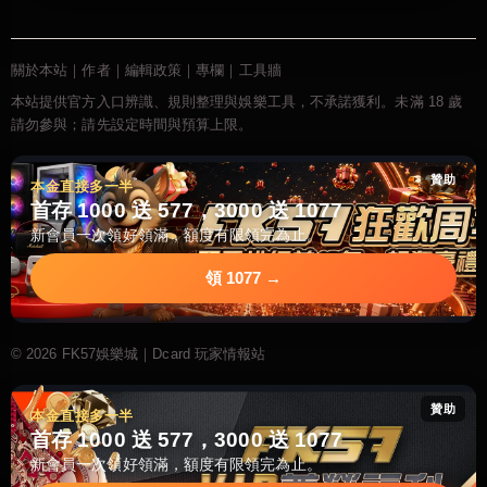
關於本站
｜
作者
｜
編輯政策
｜
專欄
｜
工具牆
本站提供官方入口辨識、規則整理與娛樂工具，不承諾獲利。未滿 18 歲
請勿參與；請先設定時間與預算上限。
贊助
本金直接多一半
首存 1000 送 577，3000 送 1077
新會員一次領好領滿，額度有限領完為止。
領 1077 →
© 2026 FK57娛樂城｜Dcard 玩家情報站
贊助
本金直接多一半
首存 1000 送 577，3000 送 1077
新會員一次領好領滿，額度有限領完為止。