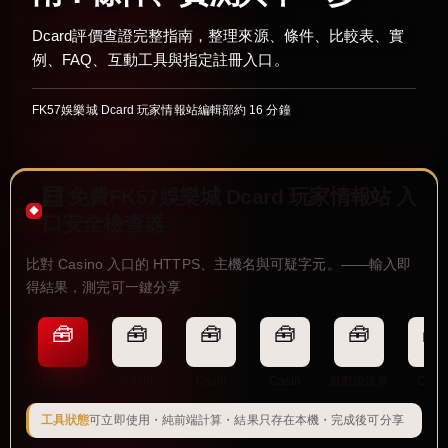
Dcard評價查證完整指南，整理來源、條件、比較表、實
例、FAQ、互動工具與指定註冊入口。
FK57娛樂城 Dcard 玩家情報站編輯部
約 16 分鐘
🧮 免費FK57娛樂城 Dcard 玩家情報站 入
口安全檢查器
比對 Casino 入口的 HTTPS、主機名與可疑字元。——輸入即
得結果，測完可一鍵分享
🧰
🧰
🧰
🧰
🧰
🧰
FK57娛
Casin
Casin
Casin
遊戲說法查
Casi
工具狀態
可立即使用・純前端計算・結果只存在本機・完成後可分享