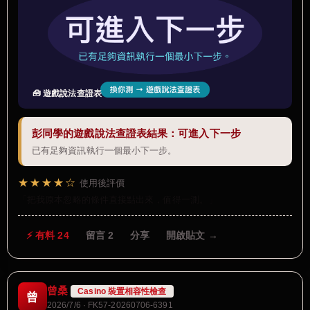
🧰 遊戲說法查證表
彭同學的遊戲說法查證表結果：可進入下一步
已有足夠資訊執行一個最小下一步。
★★★★☆
使用後評價
把我原本忽略的條件直接點出來，值得一測。
⚡ 有料 24
留言 2
分享
開啟貼文 →
曾桑
Casino 裝置相容性檢查
曾
2026/7/6 · FK57-20260706-6391