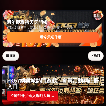
贊助
錯過這檔要等一年
週年慶豪禮天天開領
狂歡檔期限定，活動期間每天都有新的可以拿。
看今天送什麼 →
⚡ 熱門
☰ 探索
FK57廣告｜贊助
FK57娛樂城熱門遊戲、會員活動與註冊
入口
立即註冊／進入遊戲大廳 →