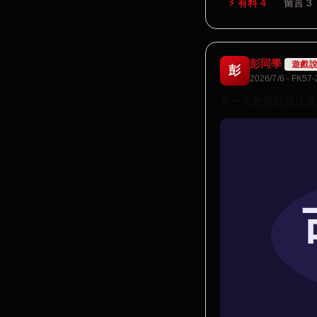
⚡ 有料 4
留言 3
彭同學
遊戲
彭
2026/7/6 · FK57
第一次把遊戲說法查