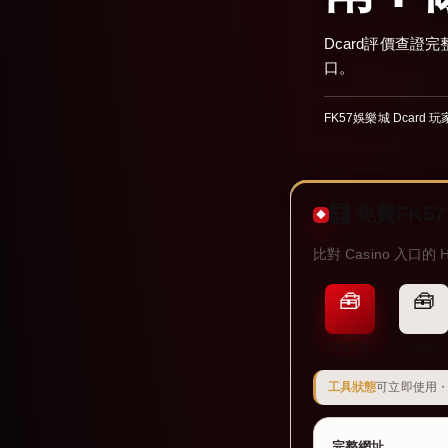
Dcard評價查
口。
FK57娛樂城 Dcard
🧮 免費FK
比對 Casino 入
🧰
🧰
FK57娛
Casin
工具狀態
可立即使用
完整網址