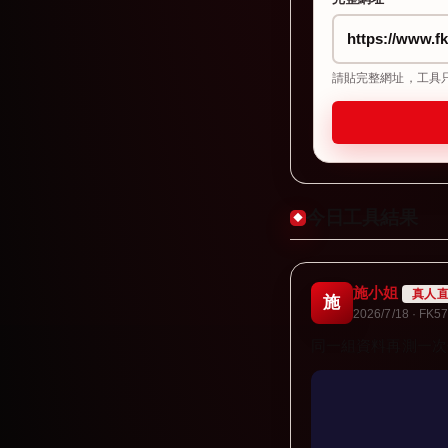
請貼完整網址，工具
今日工具結果
施小姐
真人
施
2026/7/18 · FK5
同一組資料再測一次