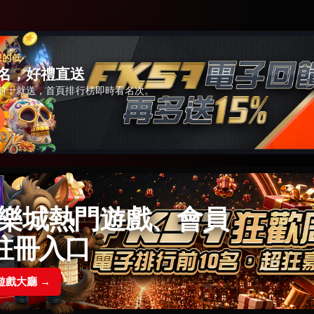
想的低
名，好禮直送
前十就送，首頁排行榜即時看名次。
7娛樂城熱門遊戲、會員
註冊入口
遊戲大廳 →