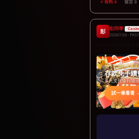
⚡ 有料 4
留言 0
彭同學
Cas
彭
2026/7/16 · FK5
跑完Casino 
怕卡出金的人看這
存款免手續
多元支付隨到隨
試一筆看看 