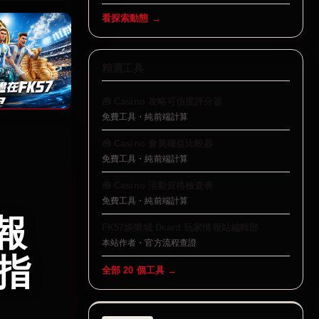
看探索動態 →
精選工具
🧰 Casino 攻略可信度評分器
免費工具・純前端計算
🧰 Casino 會員權益比較器
免費工具・純前端計算
🧰 Casino 活動資格檢查表
免費工具・純前端計算
情報
FK57娛樂城 Dcard 玩家情報站編輯部
本站作者・官方流程查證
整指
全部 20 個工具 →