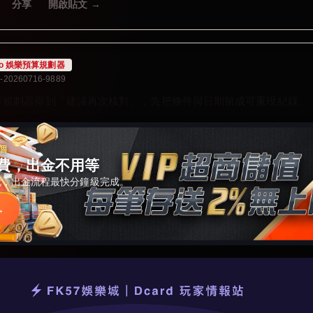
分享
開啟貼文 →
ino 娛樂預算規劃器
7-20260716-9889
娛樂預算規劃器得到「建議再次核對」，先把條件與日期留成可重現紀錄。
個
費，出金不用等
玩，出金流程最快分鐘級完成。
→