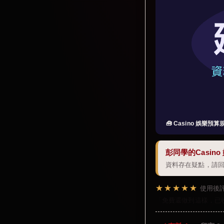
🧰 Casino 娛樂預
彭同學的Casi
資料存在疑點，請
★★★★★
使用後
免費還做到這樣，已