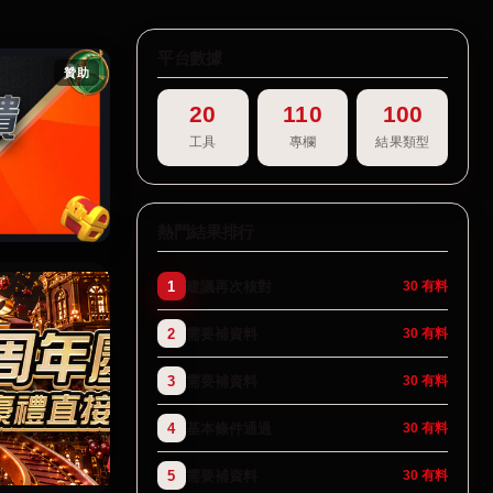
平台數據
贊助
20
110
100
工具
專欄
結果類型
熱門結果排行
1
建議再次核對
30 有料
2
需要補資料
30 有料
3
需要補資料
30 有料
4
基本條件通過
30 有料
5
需要補資料
30 有料