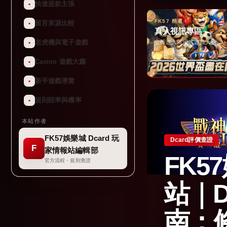
快速提款主張
▪
FK57 精選
留言來源比較
▪
真人視訊專區
老虎機與電子遊戲
▪
立即進入沉浸式遊戲大廳 →
Casino 遊戲大廳
▪
新手遊戲導覽
▪
規則賠率與機率
▪
本站作者
FK57娛樂城 Dcard 玩
Dcard評價查證
F
家情報站編輯部
FK5
官方流程・規則查證
站｜D
南：