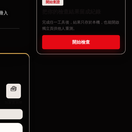
開始查證
把你的檢查結果留成紀錄
冊入
完成任一工具後，結果只存於本機，也能開啟
獨立頁供他人重測。
開始檢查
🧰
🧰
🧰
🔁
🧰
📡
錯
玩家實測整
真人直播延
真人百家樂
Casin
Casin
真人桌流程