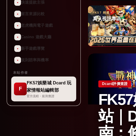
快速提款主張
▪
FK57 精選
留言來源比較
▪
真人視訊專區
老虎機與電子遊戲
▪
立即進入沉浸式遊戲大廳 →
Casino 遊戲大廳
▪
新手遊戲導覽
▪
規則賠率與機率
▪
本站作者
FK57娛樂城 Dcard 玩
Dcard評價查證
F
家情報站編輯部
FK5
官方流程・規則查證
站｜D
南：