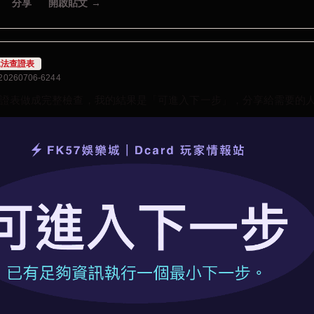
分享
開啟貼文 →
說法查證表
-20260706-6244
證表做成完整檢查，我的結果是「可進入下一步」，分享給需要的