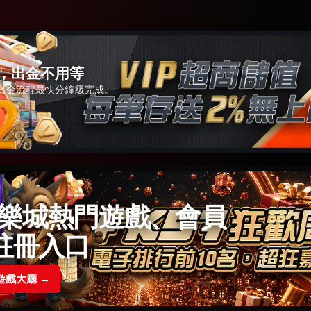
，出金不用等
出金流程最快分鐘級完成。
7娛樂城熱門遊戲、會員
註冊入口
遊戲大廳 →