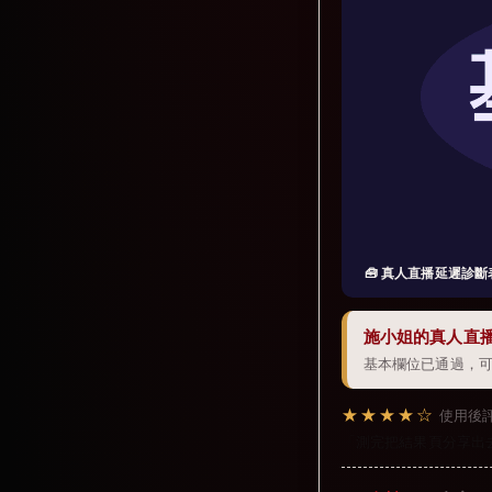
🧰 真人直播延遲診斷
施小姐的真人直
基本欄位已通過，
★★★★☆
使用後
測完把結果頁分享出