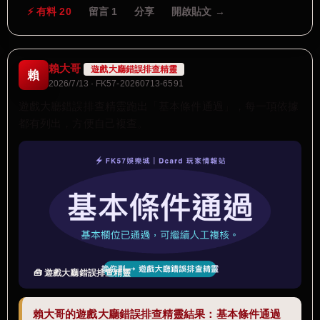
⚡ 有料 20
留言 1
分享
開啟貼文 →
賴大哥
遊戲大廳錯誤排查精靈
賴
2026/7/13 · FK57-20260713-6591
遊戲大廳錯誤排查精靈跑出「基本條件通過」，每一項依據
都有列出，方便自己複查。
🧰 遊戲大廳錯誤排查精靈
賴大哥的遊戲大廳錯誤排查精靈結果：基本條件通過