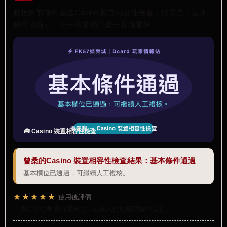
我把目前條件放進Casino 裝置相容性檢查，結果是「基本
條件通過」，下一步要補什麼一眼就看懂。
🧰 Casino 裝置相容性檢查
曾桑的Casino 裝置相容性檢查結果：基本條件通過
基本欄位已通過，可繼續人工複核。
★★★★★
使用後評價
測完把結果頁分享出去，其他人也能用同條件重測。