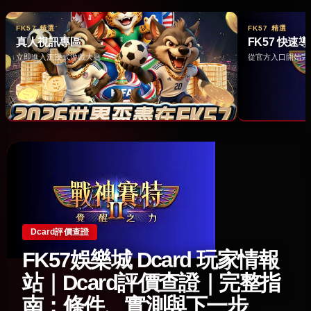
FK57 精選
FK57 精選
真人視訊專區
FK57 快速
立即進入沉浸式遊戲大廳 →
從官方入口開始完
Dcard評價查證
FK57娛樂城 Dcard 玩家情報
站｜Dcard評價查證｜完整指
南：條件、實測與下一步