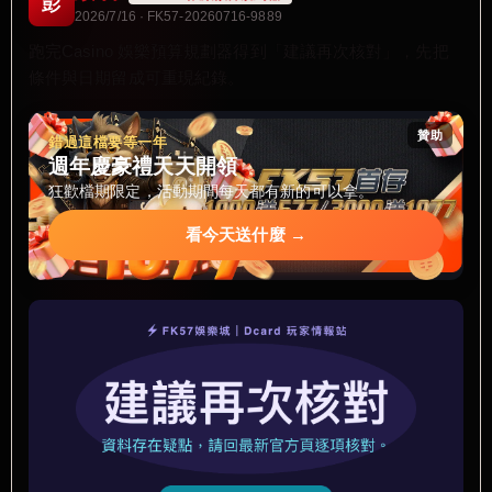
彭
2026/7/16 · FK57-20260716-9889
跑完Casino 娛樂預算規劃器得到「建議再次核對」，先把
條件與日期留成可重現紀錄。
贊助
錯過這檔要等一年
週年慶豪禮天天開領
狂歡檔期限定，活動期間每天都有新的可以拿。
看今天送什麼 →