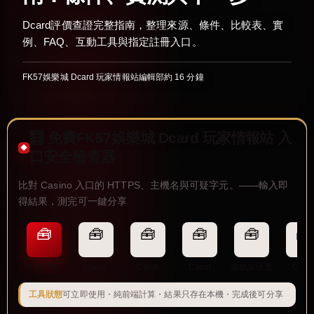
Dcard評價查證完整指南，整理來源、條件、比較表、實
例、FAQ、互動工具與指定註冊入口。
FK57娛樂城 Dcard 玩家情報站編輯部
約 16 分鐘
🧮 免費FK57娛樂城 Dcard 玩家情報站 入
口安全檢查器
比對 Casino 入口的 HTTPS、主機名與可疑字元。——輸入即
得結果，測完可一鍵分享
🧰
🧰
🧰
🧰
🧰
🧰
FK57娛
Casin
Casin
Casin
遊戲說法查
Casi
工具狀態
可立即使用・純前端計算・結果只存在本機・完成後可分享