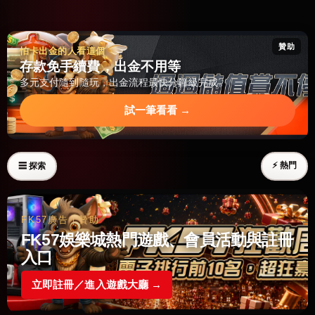
贊助
怕卡出金的人看這個
存款免手續費，出金不用等
多元支付隨到隨玩，出金流程最快分鐘級完成。
試一筆看看 →
⚡ 熱門
☰ 探索
FK57廣告｜贊助
FK57娛樂城熱門遊戲、會員活動與註冊
入口
立即註冊／進入遊戲大廳 →