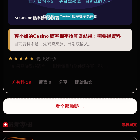
🔁 Casino 賠率機率換算器
蔡小姐的Casino 賠率機率換算器結果：需要補資料
目前資料不足，先補齊來源、日期或輸入。
★★★★★
使用後評價
結果頁做得很清楚，一眼看懂目前條件落在哪一型。
⚡ 有料 19
留言 0
分享
開啟貼文 →
看全部動態 →
最新專欄
專欄總覽