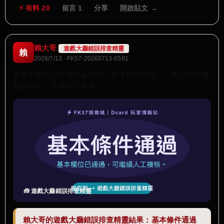
⚡ 有料 20
留言 1
分享
開啟貼文 →
賴大哥
遊戲大廳錯誤排查精靈
賴
2026/7/13 · FK57-20260713-6591
遊戲大廳錯誤排查精靈跑出「基本條件通過」，每一項依據
都有列出，方便自己複查。
🧰 遊戲大廳錯誤排查精靈
賴大哥的遊戲大廳錯誤排查精靈結果：基本條件通過