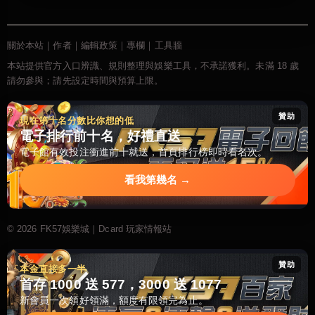
關於本站
｜
作者
｜
編輯政策
｜
專欄
｜
工具牆
本站提供官方入口辨識、規則整理與娛樂工具，不承諾獲利。未滿 18 歲
請勿參與；請先設定時間與預算上限。
贊助
現在第十名分數比你想的低
電子排行前十名，好禮直送
電子館有效投注衝進前十就送，首頁排行榜即時看名次。
看我第幾名 →
© 2026 FK57娛樂城｜Dcard 玩家情報站
贊助
本金直接多一半
首存 1000 送 577，3000 送 1077
新會員一次領好領滿，額度有限領完為止。