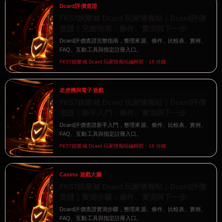
Dcard評價查證
FK57娛樂城 Dcard 玩家情報站｜Dcard評價
查證｜完整指南：條件、實測與下一步
Dcard評價查證完整指南，整理來源、條件、比較表、實例、
FAQ、互動工具與指定註冊入口。
FK57娛樂城 Dcard 玩家情報站編輯部・16 分鐘
老虎機與電子遊戲
FK57娛樂城 Dcard 玩家情報站｜Dcard評價
查證｜新手入門：條件、實測與下一步
Dcard評價查證新手入門，整理來源、條件、比較表、實例、
FAQ、互動工具與指定註冊入口。
FK57娛樂城 Dcard 玩家情報站編輯部・16 分鐘
Casino 遊戲大廳
FK57娛樂城 Dcard 玩家情報站｜Dcard評價
查證｜實測步驟：條件、實測與下一步
Dcard評價查證實測步驟，整理來源、條件、比較表、實例、
FAQ、互動工具與指定註冊入口。