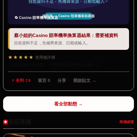
🔁 Casino 賠率機率換算器
蔡小姐的Casino 賠率機率換算器結果：需要補資料
目前資料不足，先補齊來源、日期或輸入。
★★★★★
使用後評價
結果頁做得很清楚，一眼看懂目前條件落在哪一型。
⚡ 有料 19
留言 0
分享
開啟貼文 →
看全部動態 →
最新專欄
專欄總覽