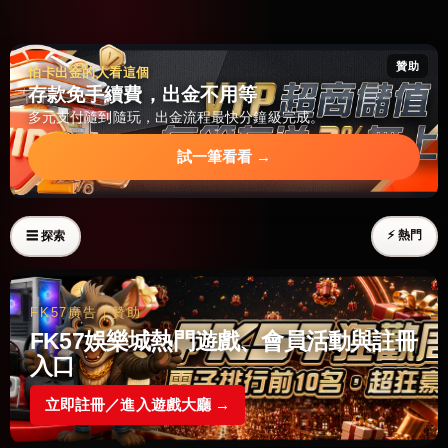
贊助
怕卡出金的人看這個
存款免手續費，出金不用等
多元支付隨到隨玩，出金流程最快分鐘級完成。
試一筆看看 →
⚡ 熱門
☰ 探索
FK57廣告｜贊助
FK57娛樂城熱門遊戲、會員活動與註冊
入口
立即註冊／進入遊戲大廳 →