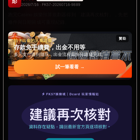
彭
2026/7/16 · FK57-20260716-9889
跑完Casino 娛樂預算規劃器得到「建議再次核對」，先把
條件與日期留成可重現紀錄。
贊助
怕卡出金的人看這個
存款免手續費，出金不用等
多元支付隨到隨玩，出金流程最快分鐘級完成。
試一筆看看 →