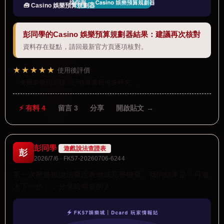
🧰 Casino 娛樂預算規劃器
彭同學的Casino 娛樂預算規劃器結果：建議再次核對
資料存在疑點，請回最新官方頁逐項核對。
★★★★★
使用後評價
免費還做到這樣，已收進書籤慢慢研究。
⚡ 有料 4
留言 3
分享
開啟貼文 →
彭同學
遊戲說法查證表
彭
2026/7/6 · FK57-20260706-6244
第一次把遊戲說法查證表做成完整檢查，我的結果是「可進
入下一步」，分享給需要的人。