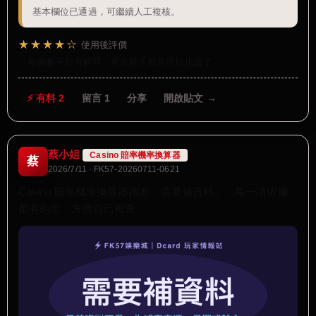
基本欄位已通過，可繼續人工複核。
★★★★☆
使用後評價
每個數字都有解釋，看完順手把原理段也讀了。
⚡ 有料 2
留言 1
分享
開啟貼文 →
蔡小姐
Casino 賠率機率換算器
蔡
2026/7/11 · FK57-20260711-0621
Casino 賠率機率換算器跑出「需要補資料」，每一項依據
都有列出，方便自己複查。